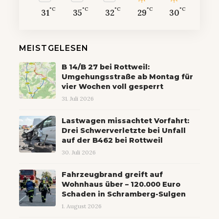
°C
°C
°C
°C
°C
31
35
32
29
30
MEISTGELESEN
B 14/B 27 bei Rottweil:
Umgehungsstraße ab Montag für
vier Wochen voll gesperrt
31. Juli 2026
Lastwagen missachtet Vorfahrt:
Drei Schwerverletzte bei Unfall
auf der B462 bei Rottweil
30. Juli 2026
Fahrzeugbrand greift auf
Wohnhaus über – 120.000 Euro
Schaden in Schramberg-Sulgen
1. August 2026