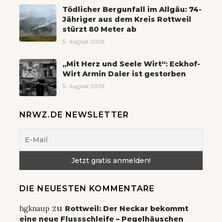
Tödlicher Bergunfall im Allgäu: 74-
Jähriger aus dem Kreis Rottweil
stürzt 80 Meter ab
5. August 2026
„Mit Herz und Seele Wirt“: Eckhof-
Wirt Armin Daler ist gestorben
5. August 2026
NRWZ.DE NEWSLETTER
DIE NEUESTEN KOMMENTARE
zu
hgknaup
Rottweil: Der Neckar bekommt
eine neue Flussschleife – Pegelhäuschen