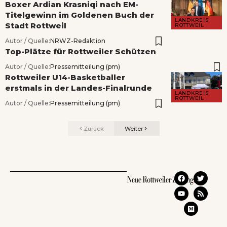
Boxer Ardian Krasniqi nach EM-
Titelgewinn im Goldenen Buch der
LANDKREIS
Stadt Rottweil
ROTTWEIL
Autor / Quelle:
NRWZ-Redaktion
Top-Plätze für Rottweiler Schützen
Autor / Quelle:
Pressemitteilung (pm)
Rottweiler U14-Basketballer
erstmals in der Landes-Finalrunde
LANDKREIS
ROTTWEIL
Autor / Quelle:
Pressemitteilung (pm)
Zurück
Weiter