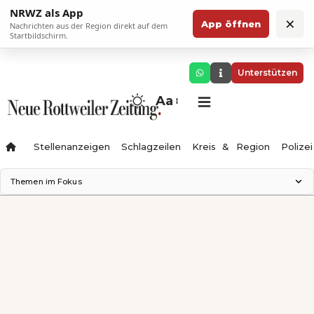
NRWZ als App
×
App öffnen
Nachrichten aus der Region direkt auf dem
Startbildschirm.
Unterstützen
Aa
Stellenanzeigen
Schlagzeilen
Kreis & Region
Polizei
Themen im Fokus
Landesgartenschau 2028
Zimmertheater Rottweil
Science Center
Ferienzauber '26
Testturm
Neckarline
Gäubahn