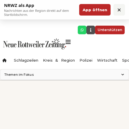
NRWZ als App
×
App öffnen
Nachrichten aus der Region direkt auf dem
Startbildschirm.
Unterstützen
Schlagzeilen
Kreis & Region
Polizei
Wirtschaft
Spo
Themen im Fokus
Landesgartenschau 2028
Science Center
Staatsmann: Theater & Denken
Ferienzauber '26
Testturm
Neckarline
Gäubahn