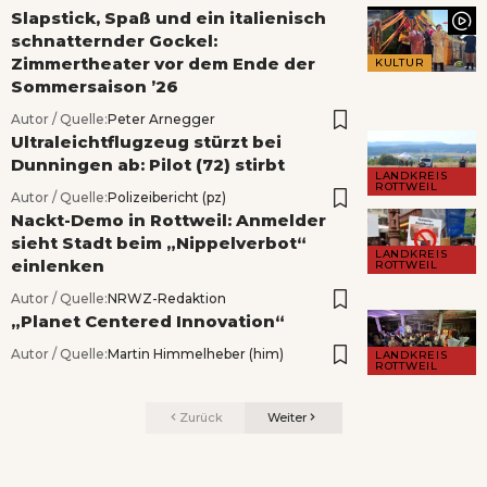
Slapstick, Spaß und ein italienisch
schnatternder Gockel:
Zimmertheater vor dem Ende der
KULTUR
Sommersaison ’26
Autor / Quelle:
Peter Arnegger
Ultraleichtflugzeug stürzt bei
Dunningen ab: Pilot (72) stirbt
LANDKREIS
ROTTWEIL
Autor / Quelle:
Polizeibericht (pz)
Nackt-Demo in Rottweil: Anmelder
sieht Stadt beim „Nippelverbot“
LANDKREIS
einlenken
ROTTWEIL
Autor / Quelle:
NRWZ-Redaktion
„Planet Centered Innovation“
Autor / Quelle:
Martin Himmelheber (him)
LANDKREIS
ROTTWEIL
Zurück
Weiter