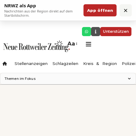
NRWZ als App
×
App öffnen
Nachrichten aus der Region direkt auf dem
Startbildschirm.
Unterstützen
Aa
Stellenanzeigen
Schlagzeilen
Kreis & Region
Polizei
Themen im Fokus
Landesgartenschau 2028
Zimmertheater Rottweil
Science Center
Ferienzauber '26
Testturm
Neckarline
Gäubahn