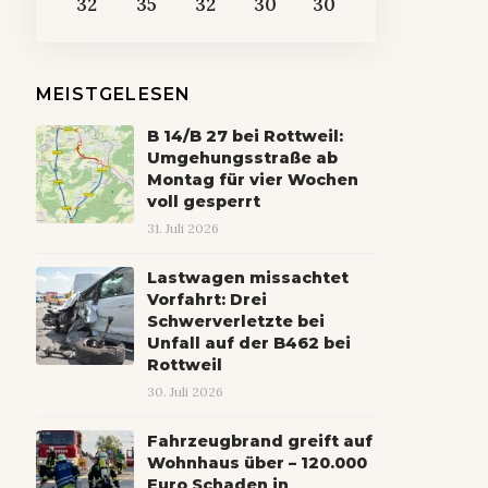
32
35
32
30
30
MEISTGELESEN
B 14/B 27 bei Rottweil:
Umgehungsstraße ab
Montag für vier Wochen
voll gesperrt
31. Juli 2026
Lastwagen missachtet
Vorfahrt: Drei
Schwerverletzte bei
Unfall auf der B462 bei
Rottweil
30. Juli 2026
Fahrzeugbrand greift auf
Wohnhaus über – 120.000
Euro Schaden in