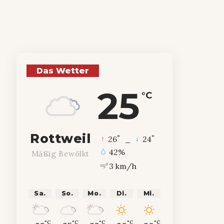
Das Wetter
25
°C
Rottweil
°
°
26
_
24
42%
Mäßig Bewölkt
3 km/h
Sa.
So.
Mo.
Di.
Mi.
°C
°C
°C
°C
°C