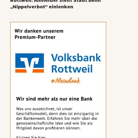
Rottweil: Anmelder sieht Stadt beim
„Nippelverbot“ einlenken