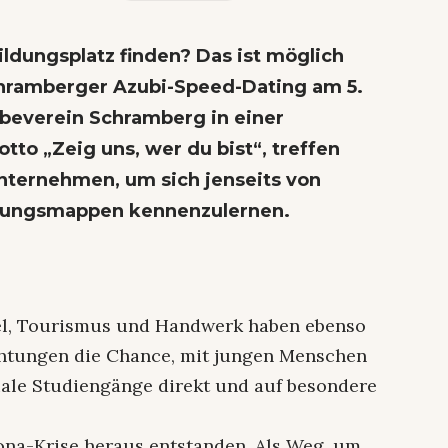
ildungsplatz finden? Das ist möglich
chramberger Azubi-Speed-Dating am 5.
rbeverein Schramberg in einer
to „Zeig uns, wer du bist“, treffen
nternehmen, um sich jenseits von
bungsmappen kennenzulernen.
el, Tourismus und Handwerk haben ebenso
htungen die Chance, mit jungen Menschen
le Studiengänge direkt und auf besondere
ona-Krise heraus entstanden. Als Weg, um