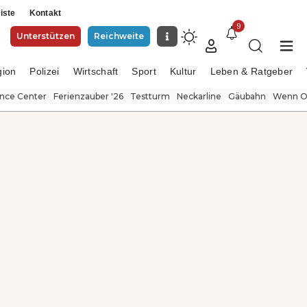
iste
Kontakt
9
Unterstützen
Reichweite
gion
Polizei
Wirtschaft
Sport
Kultur
Leben & Ratgeber
ence Center
Ferienzauber '26
Testturm
Neckarline
Gäubahn
Wenn Or