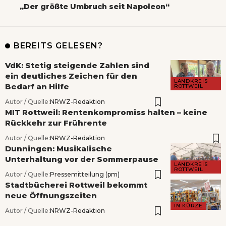
„Der größte Umbruch seit Napoleon“
BEREITS GELESEN?
VdK: Stetig steigende Zahlen sind
ein deutliches Zeichen für den
LANDKREIS
Bedarf an Hilfe
ROTTWEIL
Autor / Quelle:
NRWZ-Redaktion
MIT Rottweil: Rentenkompromiss halten – keine
Rückkehr zur Frührente
Autor / Quelle:
NRWZ-Redaktion
Dunningen: Musikalische
Unterhaltung vor der Sommerpause
LANDKREIS
ROTTWEIL
Autor / Quelle:
Pressemitteilung (pm)
Stadtbücherei Rottweil bekommt
neue Öffnungszeiten
IN KÜRZE
Autor / Quelle:
NRWZ-Redaktion