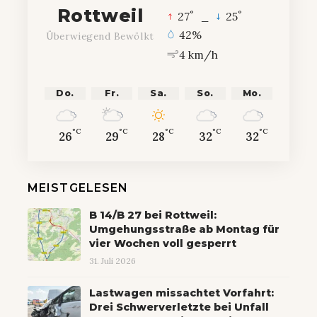
Rottweil
°
°
27
_
25
42%
Überwiegend Bewölkt
4 km/h
Do.
Fr.
Sa.
So.
Mo.
°C
°C
°C
°C
°C
26
29
28
32
32
MEISTGELESEN
B 14/B 27 bei Rottweil:
Umgehungsstraße ab Montag für
vier Wochen voll gesperrt
31. Juli 2026
Lastwagen missachtet Vorfahrt:
Drei Schwerverletzte bei Unfall