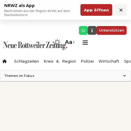
NRWZ als App
×
App öffnen
Nachrichten aus der Region direkt auf dem
Startbildschirm.
Unterstützen
Aa
Schlagzeilen
Kreis & Region
Polizei
Wirtschaft
Spo
Themen im Fokus
Landesgartenschau 2028
Science Center
Staatsmann: Theater & Denken
Ferienzauber '26
Testturm
Neckarline
Gäubahn