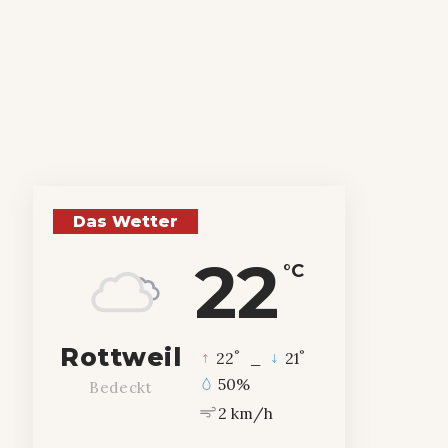
Das Wetter
22
°C
Rottweil
°
°
22
_
21
50%
Bedeckt
2 km/h