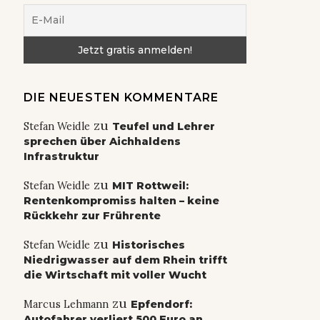
DIE NEUESTEN KOMMENTARE
zu
Stefan Weidle
Teufel und Lehrer
sprechen über Aichhaldens
Infrastruktur
zu
Stefan Weidle
MIT Rottweil:
Rentenkompromiss halten – keine
Rückkehr zur Frührente
zu
Stefan Weidle
Historisches
Niedrigwasser auf dem Rhein trifft
die Wirtschaft mit voller Wucht
zu
Marcus Lehmann
Epfendorf:
Autofahrer verliert 500 Euro an