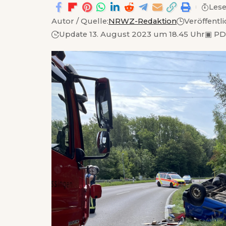
Lese
Autor / Quelle:
NRWZ-Redaktion
Veröffentl
Update 13. August 2023 um 18.45 Uhr
▣
PD