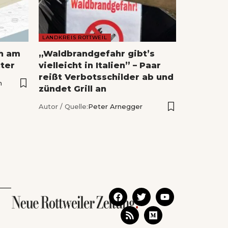
LANDKREIS ROTTWEIL
ch am
„Waldbrandgefahr gibt’s
ter
vielleicht in Italien” – Paar
reißt Verbotsschilder ab und
n
zündet Grill an
Autor / Quelle:
Peter Arnegger