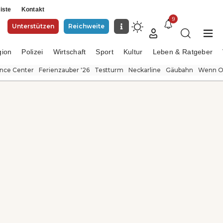
iste
Kontakt
9
Unterstützen
Reichweite
gion
Polizei
Wirtschaft
Sport
Kultur
Leben & Ratgeber
ence Center
Ferienzauber '26
Testturm
Neckarline
Gäubahn
Wenn Or