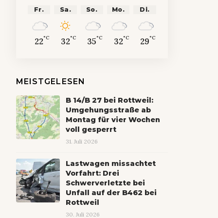
Fr.
Sa.
So.
Mo.
Di.
°C
°C
°C
°C
°C
22
32
35
32
29
MEISTGELESEN
B 14/B 27 bei Rottweil:
Umgehungsstraße ab
Montag für vier Wochen
voll gesperrt
31. Juli 2026
Lastwagen missachtet
Vorfahrt: Drei
Schwerverletzte bei
Unfall auf der B462 bei
Rottweil
30. Juli 2026