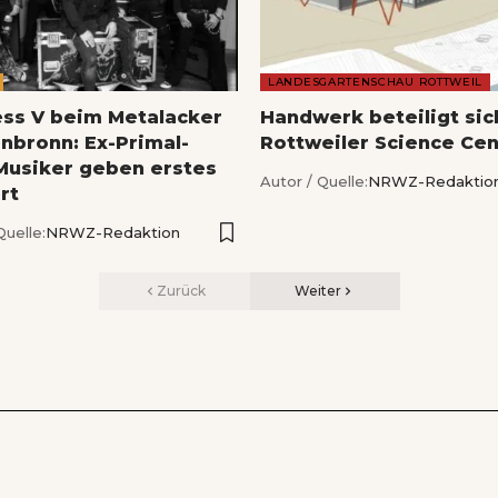
LANDESGARTENSCHAU ROTTWEIL
ess V beim Metalacker
Handwerk beteiligt si
nbronn: Ex-Primal-
Rottweiler Science Cen
Musiker geben erstes
Autor / Quelle:
NRWZ-Redaktio
rt
Quelle:
NRWZ-Redaktion
Zurück
Weiter