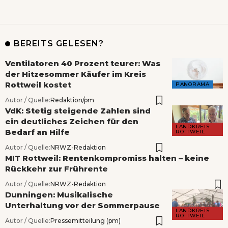
BEREITS GELESEN?
Ventilatoren 40 Prozent teurer: Was
der Hitzesommer Käufer im Kreis
Rottweil kostet
PANORAMA
Autor / Quelle:
Redaktion/pm
VdK: Stetig steigende Zahlen sind
ein deutliches Zeichen für den
LANDKREIS
Bedarf an Hilfe
ROTTWEIL
Autor / Quelle:
NRWZ-Redaktion
MIT Rottweil: Rentenkompromiss halten – keine
Rückkehr zur Frührente
Autor / Quelle:
NRWZ-Redaktion
Dunningen: Musikalische
Unterhaltung vor der Sommerpause
LANDKREIS
ROTTWEIL
Autor / Quelle:
Pressemitteilung (pm)