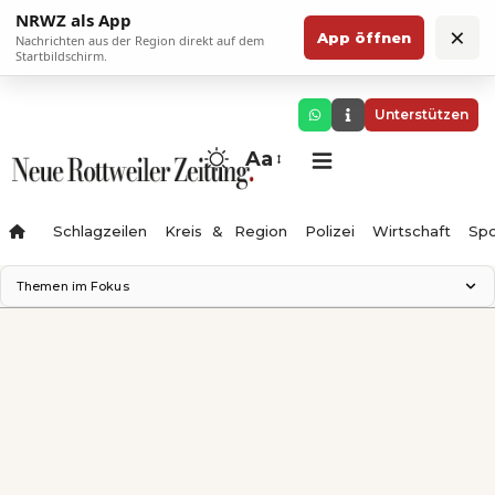
NRWZ als App
×
App öffnen
Nachrichten aus der Region direkt auf dem
Startbildschirm.
Unterstützen
Aa
Schlagzeilen
Kreis & Region
Polizei
Wirtschaft
Spo
Themen im Fokus
Landesgartenschau 2028
Science Center
Staatsmann: Theater & Denken
Ferienzauber '26
Testturm
Neckarline
Gäubahn