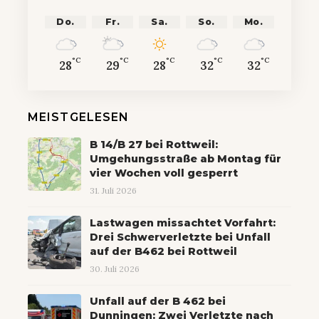
Do.
Fr.
Sa.
So.
Mo.
°C
°C
°C
°C
°C
28
29
28
32
32
MEISTGELESEN
B 14/B 27 bei Rottweil:
Umgehungsstraße ab Montag für
vier Wochen voll gesperrt
31. Juli 2026
Lastwagen missachtet Vorfahrt:
Drei Schwerverletzte bei Unfall
auf der B462 bei Rottweil
30. Juli 2026
Unfall auf der B 462 bei
Dunningen: Zwei Verletzte nach