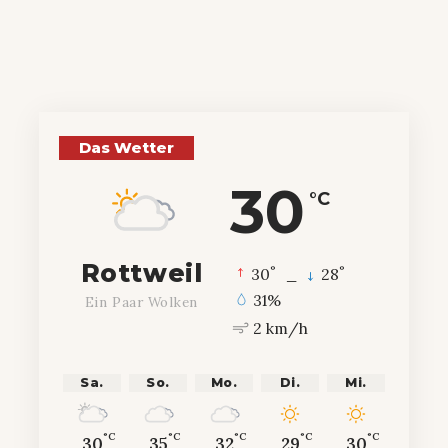
Das Wetter
30
°C
Rottweil
°
°
30
_
28
31%
Ein Paar Wolken
2 km/h
Sa.
So.
Mo.
Di.
Mi.
°C
°C
°C
°C
°C
30
35
32
29
30