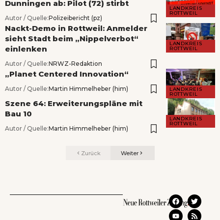
Dunningen ab: Pilot (72) stirbt
LANDKREIS
ROTTWEIL
Autor / Quelle:
Polizeibericht (pz)
Nackt-Demo in Rottweil: Anmelder
sieht Stadt beim „Nippelverbot“
LANDKREIS
einlenken
ROTTWEIL
Autor / Quelle:
NRWZ-Redaktion
„Planet Centered Innovation“
Autor / Quelle:
Martin Himmelheber (him)
LANDKREIS
ROTTWEIL
Szene 64: Erweiterungspläne mit
Bau 10
LANDKREIS
ROTTWEIL
Autor / Quelle:
Martin Himmelheber (him)
Zurück
Weiter