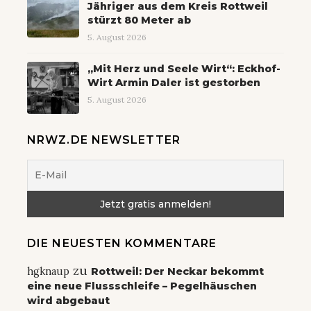
Jähriger aus dem Kreis Rottweil
stürzt 80 Meter ab
5. August 2026
„Mit Herz und Seele Wirt“: Eckhof-
Wirt Armin Daler ist gestorben
5. August 2026
NRWZ.DE NEWSLETTER
DIE NEUESTEN KOMMENTARE
zu
hgknaup
Rottweil: Der Neckar bekommt
eine neue Flussschleife – Pegelhäuschen
wird abgebaut