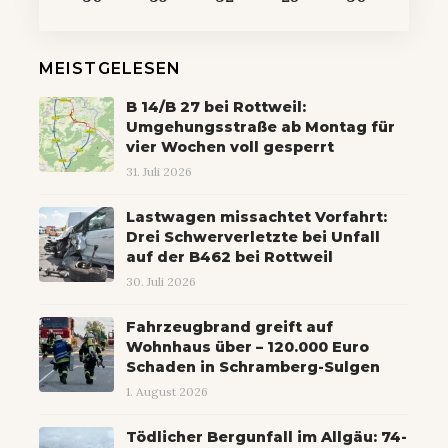
MEISTGELESEN
B 14/B 27 bei Rottweil:
Umgehungsstraße ab Montag für
vier Wochen voll gesperrt
31. Juli 2026
Lastwagen missachtet Vorfahrt:
Drei Schwerverletzte bei Unfall
auf der B462 bei Rottweil
30. Juli 2026
Fahrzeugbrand greift auf
Wohnhaus über – 120.000 Euro
Schaden in Schramberg-Sulgen
1. August 2026
Tödlicher Bergunfall im Allgäu: 74-