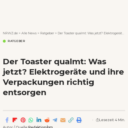
Wenn Orte erzählen ...
NRWZ.de
>
Alle News
>
Ratgeber
>
Der Toaster qualmt: Was jetzt? Elektrogeräte und ihre Verpackungen richtig entsorgen
RATGEBER
Der Toaster qualmt: Was
jetzt? Elektrogeräte und ihre
Verpackungen richtig
entsorgen
Lesezeit 4 Min.
Autor / Quelle:
Redaktion/pm