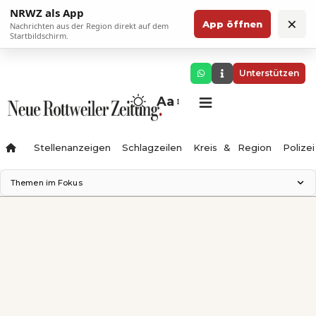
NRWZ als App
×
App öffnen
Nachrichten aus der Region direkt auf dem
Startbildschirm.
Unterstützen
Aa
Stellenanzeigen
Schlagzeilen
Kreis & Region
Polizei
Themen im Fokus
Landesgartenschau 2028
Zimmertheater Rottweil
Science Center
Ferienzauber '26
Testturm
Neckarline
Gäubahn