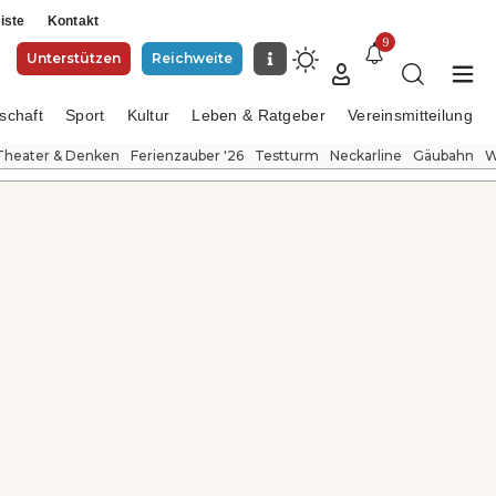
iste
Kontakt
9
Unterstützen
Reichweite
schaft
Sport
Kultur
Leben & Ratgeber
Vereinsmitteilung
Theater & Denken
Ferienzauber '26
Testturm
Neckarline
Gäubahn
W