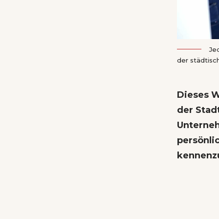
Jed
der städtisc
Dieses W
der Stadt
Unterneh
persönli
kennenzu