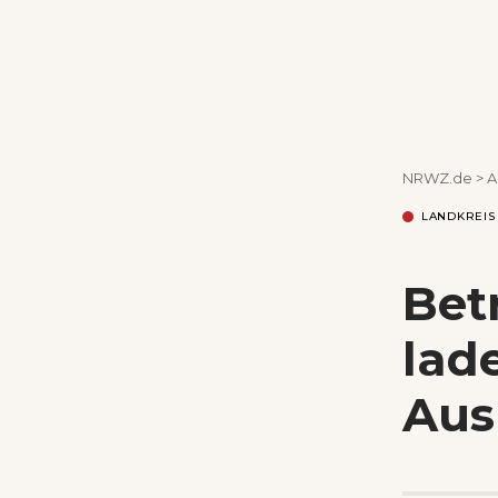
NRWZ.de
>
A
LANDKREIS
Bet
lad
Aus