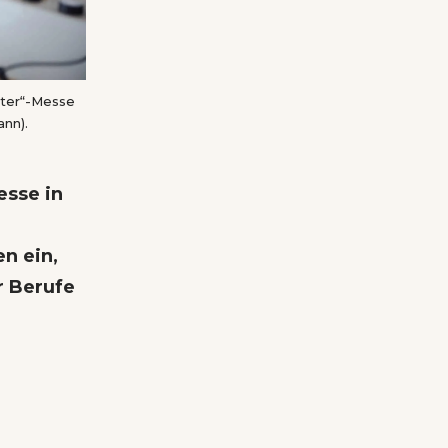
rter“-Messe
ann).
esse in
n ein,
r Berufe