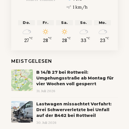
1 km/h
Do.
Fr.
Sa.
So.
Mo.
°C
°C
°C
°C
°C
27
28
28
33
23
MEISTGELESEN
B 14/B 27 bei Rottweil:
Umgehungsstraße ab Montag für
vier Wochen voll gesperrt
31. Juli 2026
Lastwagen missachtet Vorfahrt:
Drei Schwerverletzte bei Unfall
auf der B462 bei Rottweil
30. Juli 2026