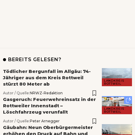
BEREITS GELESEN?
Tödlicher Bergunfall im Allgäu: 74-
Jähriger aus dem Kreis Rottweil
LANDKREIS
stürzt 80 Meter ab
ROTTWEIL
Autor / Quelle:
NRWZ-Redaktion
Gasgeruch: Feuerwehreinsatz in der
5
Rottweiler Innenstadt –
LANDKREIS
Löschfahrzeug verunfallt
ROTTWEIL
Autor / Quelle:
Peter Arnegger
Gäubahn: Neun Oberbürgermeister
erhöhen den Druck auf Bahn und