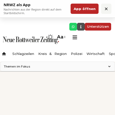
NRWZ als App
×
App öffnen
Nachrichten aus der Region direkt auf dem
Startbildschirm.
Unterstützen
Aa
Schlagzeilen
Kreis & Region
Polizei
Wirtschaft
Spo
Themen im Fokus
Landesgartenschau 2028
Science Center
Staatsmann: Theater & Denken
Ferienzauber '26
Testturm
Neckarline
Gäubahn