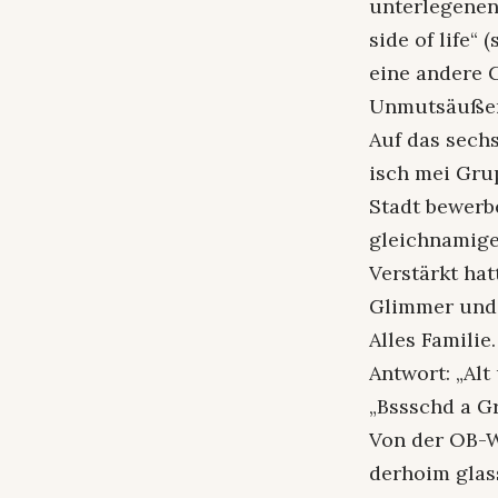
unterlegenen
side of life“
eine andere 
Unmutsäußer
Auf das sechs
isch mei Grup
Stadt bewerbe
gleichnamige
Verstärkt ha
Glimmer und 
Alles Familie
Antwort: „Alt
„Bssschd a Gr
Von der OB-W
derhoim glass