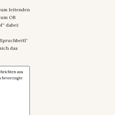
zum leitenden
 zum OB
f“ dabei:
„Spruchbeitl“
sich das
hrichten aus
ls bevorzugte