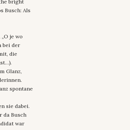
the bright
os Busch: Als
 „O je wo
 bei der
it, die
st…).
um Glanz,
erinnen.
 ganz spontane
n sie dabei.
ar da Busch
ndidat war