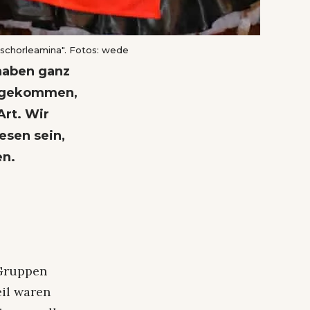
"Aschorleamina". Fotos: wede
haben ganz
azugekommen,
Art. Wir
esen sein,
en.
e Gruppen
eil waren