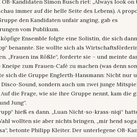
 OB-Kandidaten Simon Busch riet: „Always look on 
 (schau immer auf die helle Seite des Lebens). A prop
Gruppe den Kandidaten unfair anging, gab es
ungen vom Publikum.
köpfige Ensemble folgte eine Solistin, die sich dann
p“ benannte. Sie wollte sich als Wirtschaftsförderin
n. „Frauen ins Rößle“, forderte sie – und meinte dam
 Kneipe zum Frauen-Café zu machen (was denn son
tte sich die Gruppe Englerth-Hansmann: Nicht nur 
Disco-Sound, sondern auch um zwei junge Mitspiel
. Auf die Frage, wie sie ihre Gruppe nennt, kam die
 und Jung“.
upp“ hieß es dann. „Luan Nicht-so-krass-niqi“ hatte
ahl wollten sie aber nichts bringen, „mir hend sog
a“, betonte Philipp Kleiter. Der unterlegene OB-Ka