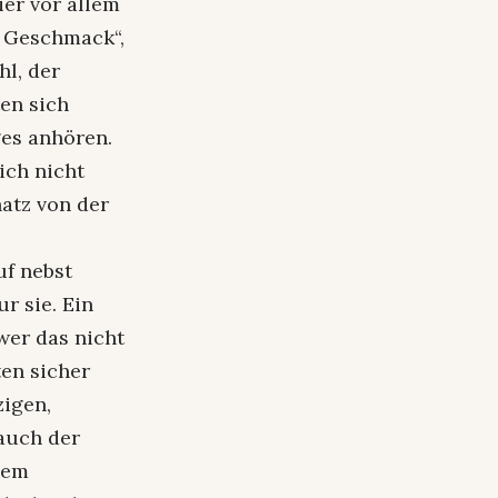
ier vor allem
e Geschmack“,
hl, der
en sich
ges anhören.
ich nicht
hatz von der
uf nebst
r sie. Ein
wer das nicht
ten sicher
igen,
auch der
dem