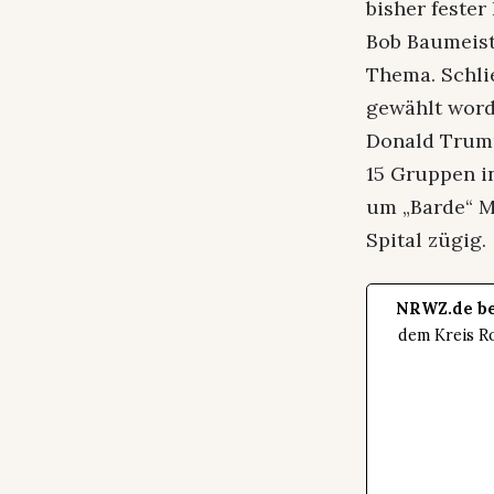
bisher fester
Bob Baumeist
Thema. Schli
gewählt word
Donald Trump
15 Gruppen in
um „Barde“ Ma
Spital zügig.
NRWZ.de be
dem Kreis Ro