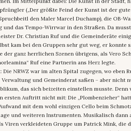
en. Im Mittelpunkt dabei: Die Kunst in der Stadt, h
pfzüngler („Der größte Feind der Kunst ist der gut
e Spruchbeitl den Maler Marcel Duchamp), die OB-Wa
 und das Tempo-Wirrwar in den Straßen. Da musst
ister Dr. Christian Ruf und die Gemeinderäte eini
lbst kam bei den Gruppen sehr gut weg, er konnte s
e der ganz herrlichen Szenen übrigens, als Vero Sc
orleamina“ Ruf eine Partnerin ans Herz legte.
: Die NRWZ war im alten Spital zugegen, wo eben R
 Verwaltung und Gemeinderat saßen – aber nicht nu
likum, das sich beizeiten einstellen musste. Denn 
n ersten Auftritt nicht mit: Die „Plombenzieher“ hat
Aufwand mit dem wohl einzigen Cello beim Schmotz
lage und weiteren Instrumenten. Musikalisch dann 
als Viren verkleideten Gruppe um Patrick Mink, die 