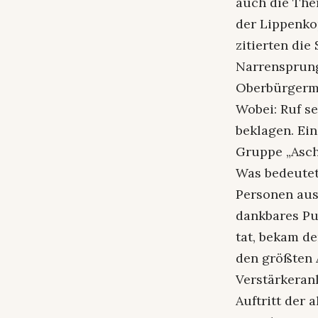
auch die Them
der Lippenko
zitierten di
Narrensprung
Oberbürgerme
Wobei: Ruf se
beklagen. Ein
Gruppe „Asch
Was bedeutet
Personen aus
dankbares Pub
tat, bekam de
den größten 
Verstärkeran
Auftritt der 