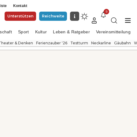
iste
Kontakt
9
Unterstützen
Reichweite
schaft
Sport
Kultur
Leben & Ratgeber
Vereinsmitteilung
Theater & Denken
Ferienzauber '26
Testturm
Neckarline
Gäubahn
W