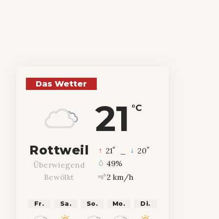
Das Wetter
21
°C
Rottweil
°
°
21
_
20
49%
Überwiegend
2 km/h
Bewölkt
Fr.
Sa.
So.
Mo.
Di.