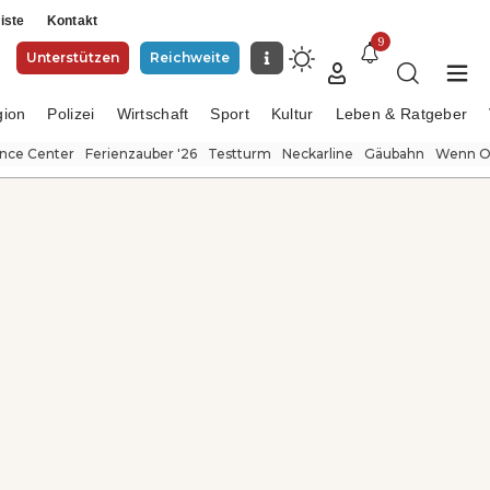
iste
Kontakt
9
Unterstützen
Reichweite
gion
Polizei
Wirtschaft
Sport
Kultur
Leben & Ratgeber
ence Center
Ferienzauber '26
Testturm
Neckarline
Gäubahn
Wenn Or