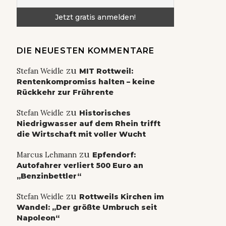
DIE NEUESTEN KOMMENTARE
zu
Stefan Weidle
MIT Rottweil:
Rentenkompromiss halten – keine
Rückkehr zur Frührente
zu
Stefan Weidle
Historisches
Niedrigwasser auf dem Rhein trifft
die Wirtschaft mit voller Wucht
zu
Marcus Lehmann
Epfendorf:
Autofahrer verliert 500 Euro an
„Benzinbettler“
zu
Stefan Weidle
Rottweils Kirchen im
Wandel: „Der größte Umbruch seit
Napoleon“