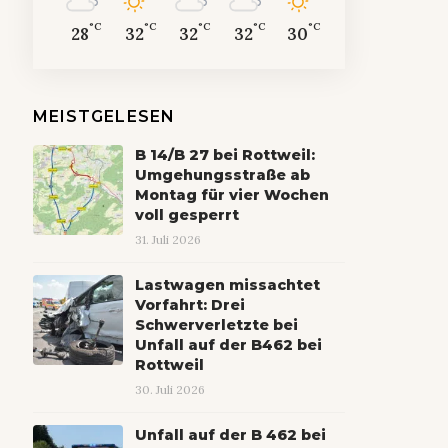
°C
°C
°C
°C
°C
28
32
32
32
30
MEISTGELESEN
B 14/B 27 bei Rottweil:
Umgehungsstraße ab
Montag für vier Wochen
voll gesperrt
31. Juli 2026
Lastwagen missachtet
Vorfahrt: Drei
Schwerverletzte bei
Unfall auf der B462 bei
Rottweil
30. Juli 2026
Unfall auf der B 462 bei