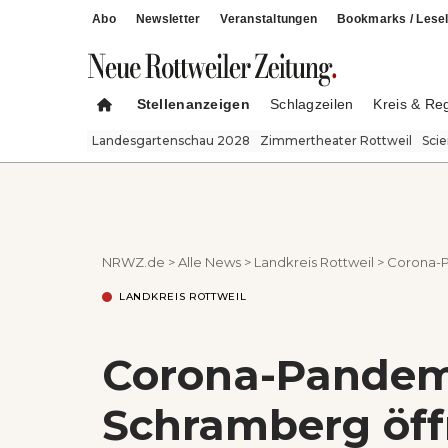
Abo
Newsletter
Veranstaltungen
Bookmarks / Lesel
Stellenanzeigen
Schlagzeilen
Kreis & Re
Landesgartenschau 2028
Zimmertheater Rottweil
Sci
NRWZ.de
>
Alle News
>
Landkreis Rottweil
>
Corona-P
LANDKREIS ROTTWEIL
Corona-Pandemie
Schramberg öff