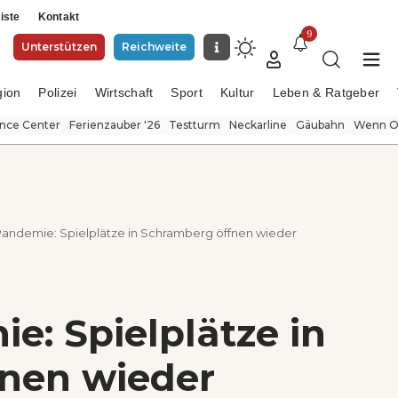
iste
Kontakt
9
Unterstützen
Reichweite
gion
Polizei
Wirtschaft
Sport
Kultur
Leben & Ratgeber
ence Center
Ferienzauber '26
Testturm
Neckarline
Gäubahn
Wenn Or
andemie: Spielplätze in Schramberg öffnen wieder
: Spielplätze in
nen wieder