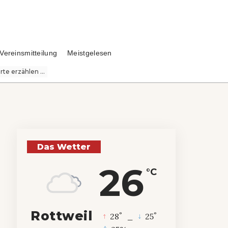
Vereinsmitteilung
Meistgelesen
te erzählen ...
Das Wetter
26
°C
Rottweil
°
°
28
_
25