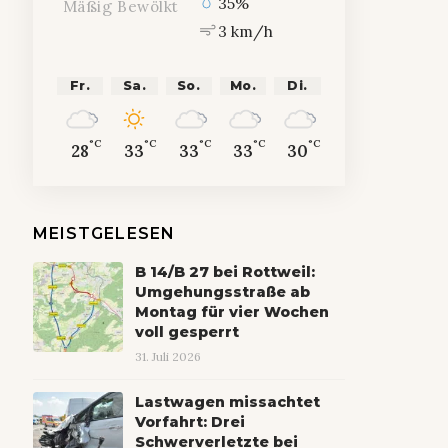
35%
Mäßig Bewölkt
3 km/h
Fr.
Sa.
So.
Mo.
Di.
°C
°C
°C
°C
°C
28
33
33
33
30
MEISTGELESEN
B 14/B 27 bei Rottweil:
Umgehungsstraße ab
Montag für vier Wochen
voll gesperrt
31. Juli 2026
Lastwagen missachtet
Vorfahrt: Drei
Schwerverletzte bei