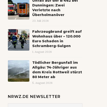
Unfall auf der B 462 bei
Dunningen: Zwei
Verletzte nach
Überholmanöver
23. Juli 2026
Fahrzeugbrand greift auf
Wohnhaus über – 120.000
Euro Schaden in
Schramberg-Sulgen
1. August 2026
Tödlicher Bergunfall im
Allgäu: 74-Jähriger aus
dem Kreis Rottweil stürzt
80 Meter ab
5. August 2026
NRWZ.DE NEWSLETTER