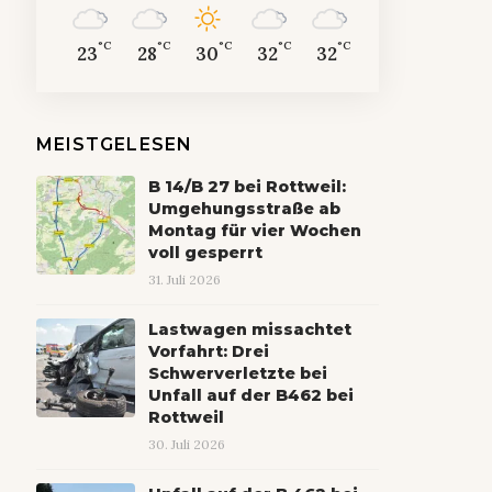
°C
°C
°C
°C
°C
23
28
30
32
32
MEISTGELESEN
B 14/B 27 bei Rottweil:
Umgehungsstraße ab
Montag für vier Wochen
voll gesperrt
31. Juli 2026
Lastwagen missachtet
Vorfahrt: Drei
Schwerverletzte bei
Unfall auf der B462 bei
Rottweil
30. Juli 2026