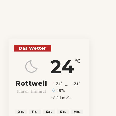
Das Wetter
24
°C
Rottweil
°
°
24
_
24
49%
Klarer Himmel
2 km/h
Do.
Fr.
Sa.
So.
Mo.