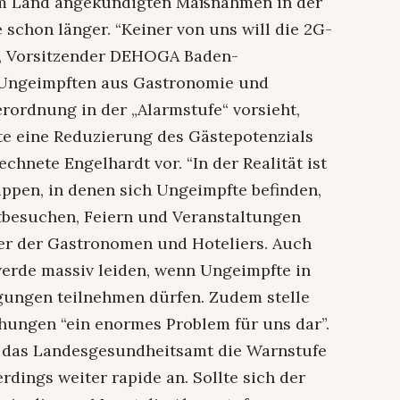
vom Land angekündigten Maßnahmen in der
schon länger. “Keiner von uns will die 2G-
dt, Vorsitzender DEHOGA Baden-
 Ungeimpften aus Gastronomie und
rordnung in der „Alarmstufe“ vorsieht,
te eine Reduzierung des Gästepotenzials
chnete Engelhardt vor. “In der Realität ist
ppen, in denen sich Ungeimpfte befinden,
tbesuchen, Feiern und Veranstaltungen
ter der Gastronomen und Hoteliers. Auch
erde massiv leiden, wenn Ungeimpfte in
gungen teilnehmen dürfen. Zudem stelle
chungen “ein enormes Problem für uns dar”.
t das Landesgesundheitsamt die Warnstufe
erdings weiter rapide an. Sollte sich der