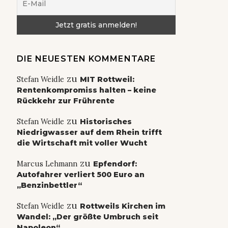
DIE NEUESTEN KOMMENTARE
zu
Stefan Weidle
MIT Rottweil:
Rentenkompromiss halten – keine
Rückkehr zur Frührente
zu
Stefan Weidle
Historisches
Niedrigwasser auf dem Rhein trifft
die Wirtschaft mit voller Wucht
zu
Marcus Lehmann
Epfendorf:
Autofahrer verliert 500 Euro an
„Benzinbettler“
zu
Stefan Weidle
Rottweils Kirchen im
Wandel: „Der größte Umbruch seit
Napoleon“