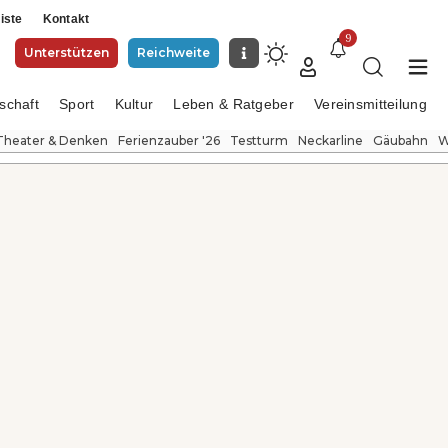
iste
Kontakt
9
Unterstützen
Reichweite
schaft
Sport
Kultur
Leben & Ratgeber
Vereinsmitteilung
Theater & Denken
Ferienzauber '26
Testturm
Neckarline
Gäubahn
W