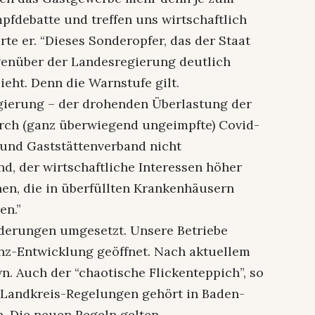
mpfdebatte und treffen uns wirtschaftlich
rte er. “Dieses Sonderopfer, das der Staat
genüber der Landesregierung deutlich
sieht. Denn die Warnstufe gilt.
ierung – der drohenden Überlastung der
rch (ganz überwiegend ungeimpfte) Covid-
- und Gaststättenverband nicht
nd, der wirtschaftliche Interessen höher
en, die in überfüllten Krankenhäusern
en.”
derungen umgesetzt. Unsere Betriebe
nz-Entwicklung geöffnet. Nach aktuellem
n. Auch der “chaotische Flickenteppich”, so
 Landkreis-Regelungen gehört in Baden-
. Die neuen Regeln gelten