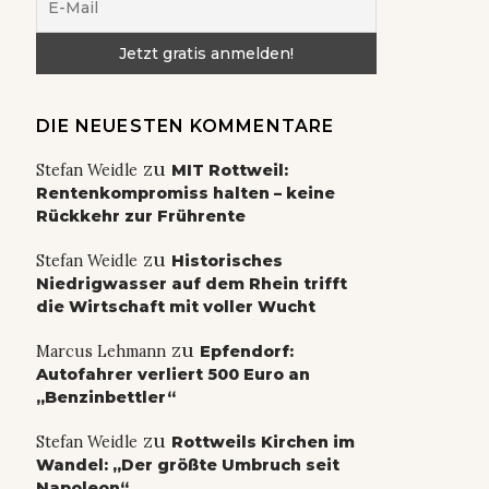
DIE NEUESTEN KOMMENTARE
zu
Stefan Weidle
MIT Rottweil:
Rentenkompromiss halten – keine
Rückkehr zur Frührente
zu
Stefan Weidle
Historisches
Niedrigwasser auf dem Rhein trifft
die Wirtschaft mit voller Wucht
zu
Marcus Lehmann
Epfendorf:
Autofahrer verliert 500 Euro an
„Benzinbettler“
zu
Stefan Weidle
Rottweils Kirchen im
Wandel: „Der größte Umbruch seit
Napoleon“