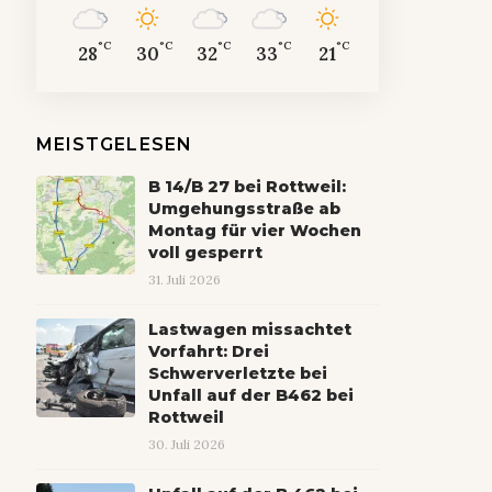
°C
°C
°C
°C
°C
28
30
32
33
21
MEISTGELESEN
B 14/B 27 bei Rottweil:
Umgehungsstraße ab
Montag für vier Wochen
voll gesperrt
31. Juli 2026
Lastwagen missachtet
Vorfahrt: Drei
Schwerverletzte bei
Unfall auf der B462 bei
Rottweil
30. Juli 2026