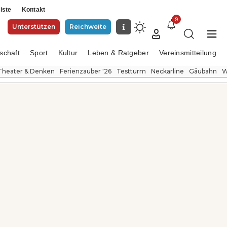
iste
Kontakt
9
Unterstützen
Reichweite
schaft
Sport
Kultur
Leben & Ratgeber
Vereinsmitteilung
Theater & Denken
Ferienzauber '26
Testturm
Neckarline
Gäubahn
W