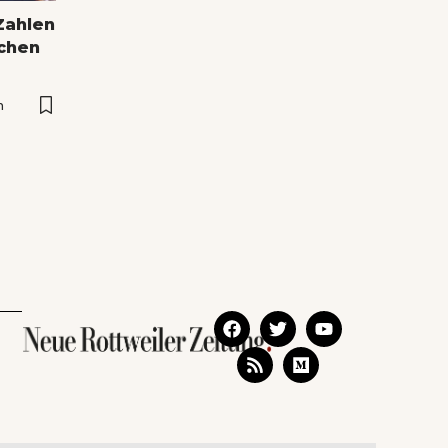
Zahlen
ichen
n