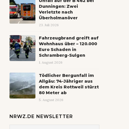
Unfall auf der B 462 bei
Dunningen: Zwei
Verletzte nach
Überholmanöver
23. Juli 2026
Fahrzeugbrand greift auf
Wohnhaus über – 120.000
Euro Schaden in
Schramberg-Sulgen
1. August 2026
Tödlicher Bergunfall im
Allgäu: 74-Jähriger aus
dem Kreis Rottweil stürzt
80 Meter ab
5. August 2026
NRWZ.DE NEWSLETTER