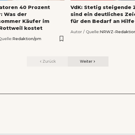
latoren 40 Prozent
VdK: Stetig steigende 
r: Was der
sind ein deutliches Ze
sommer Käufer im
für den Bedarf an Hilfe
 Rottweil kostet
Autor / Quelle:
NRWZ-Redaktio
Quelle:
Redaktion/pm
Zurück
Weiter