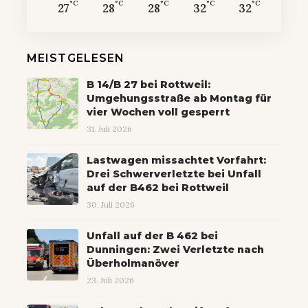
°C
°C
°C
°C
°C
27
28
28
32
32
MEISTGELESEN
B 14/B 27 bei Rottweil:
Umgehungsstraße ab Montag für
vier Wochen voll gesperrt
31. Juli 2026
Lastwagen missachtet Vorfahrt:
Drei Schwerverletzte bei Unfall
auf der B462 bei Rottweil
30. Juli 2026
Unfall auf der B 462 bei
Dunningen: Zwei Verletzte nach
Überholmanöver
23. Juli 2026