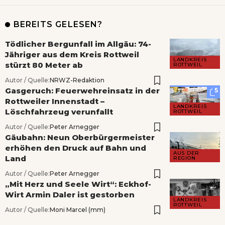
BEREITS GELESEN?
Tödlicher Bergunfall im Allgäu: 74-
Jähriger aus dem Kreis Rottweil
LANDKREIS
stürzt 80 Meter ab
ROTTWEIL
Autor / Quelle:
NRWZ-Redaktion
Gasgeruch: Feuerwehreinsatz in der
5
Rottweiler Innenstadt –
LANDKREIS
Löschfahrzeug verunfallt
ROTTWEIL
Autor / Quelle:
Peter Arnegger
Gäubahn: Neun Oberbürgermeister
erhöhen den Druck auf Bahn und
AUS DER
Land
REGION
Autor / Quelle:
Peter Arnegger
„Mit Herz und Seele Wirt“: Eckhof-
Wirt Armin Daler ist gestorben
LANDKREIS
ROTTWEIL
Autor / Quelle:
Moni Marcel (mm)