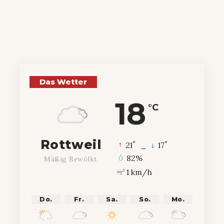
Das Wetter
18
°C
Rottweil
°
°
21
_
17
82%
Mäßig Bewölkt
1 km/h
Do.
Fr.
Sa.
So.
Mo.