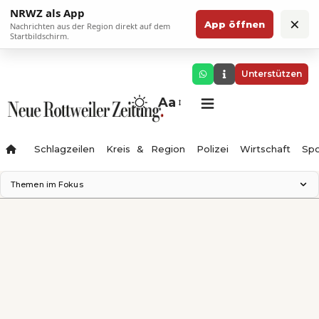
NRWZ als App
×
App öffnen
Nachrichten aus der Region direkt auf dem
Startbildschirm.
Unterstützen
Aa
Schlagzeilen
Kreis & Region
Polizei
Wirtschaft
Spo
Themen im Fokus
Landesgartenschau 2028
Science Center
Staatsmann: Theater & Denken
Ferienzauber '26
Testturm
Neckarline
Gäubahn