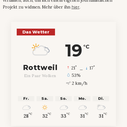
verlassen, auch, um sich einem eigenen journalistischen
Projekt zu widmen. Mehr über ihn
hier
.
Das Wetter
19
°C
Rottweil
°
°
21
_
17
53%
Ein Paar Wolken
2 km/h
Fr.
Sa.
So.
Mo.
Di.
°C
°C
°C
°C
°C
28
32
33
31
31