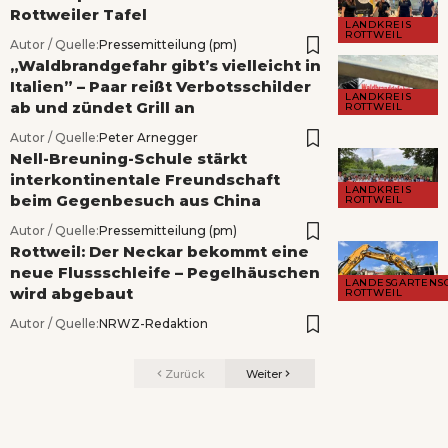
Rottweiler Tafel
LANDKREIS
ROTTWEIL
Autor / Quelle:
Pressemitteilung (pm)
„Waldbrandgefahr gibt’s vielleicht in
Italien” – Paar reißt Verbotsschilder
LANDKREIS
ab und zündet Grill an
ROTTWEIL
Autor / Quelle:
Peter Arnegger
Nell-Breuning-Schule stärkt
interkontinentale Freundschaft
LANDKREIS
beim Gegenbesuch aus China
ROTTWEIL
Autor / Quelle:
Pressemitteilung (pm)
Rottweil: Der Neckar bekommt eine
neue Flussschleife – Pegelhäuschen
LANDESGARTENS
wird abgebaut
ROTTWEIL
Autor / Quelle:
NRWZ-Redaktion
Zurück
Weiter