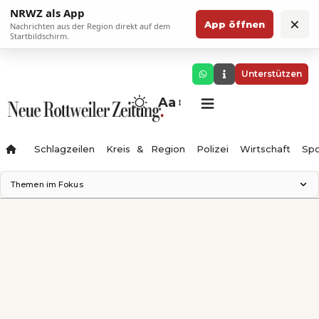
NRWZ als App
×
App öffnen
Nachrichten aus der Region direkt auf dem
Startbildschirm.
Unterstützen
Aa
Schlagzeilen
Kreis & Region
Polizei
Wirtschaft
Spo
Themen im Fokus
Landesgartenschau 2028
Science Center
Staatsmann: Theater & Denken
Ferienzauber '26
Testturm
Neckarline
Gäubahn