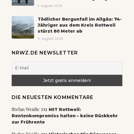
1. August 2026
Tödlicher Bergunfall im Allgäu: 74-
Jähriger aus dem Kreis Rottweil
stürzt 80 Meter ab
5. August 2026
NRWZ.DE NEWSLETTER
DIE NEUESTEN KOMMENTARE
zu
Stefan Weidle
MIT Rottweil:
Rentenkompromiss halten – keine Rückkehr
zur Frührente
zu