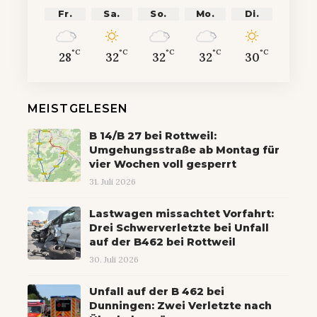
Fr.
Sa.
So.
Mo.
Di.
°C
°C
°C
°C
°C
28
32
32
32
30
MEISTGELESEN
B 14/B 27 bei Rottweil:
Umgehungsstraße ab Montag für
vier Wochen voll gesperrt
31. Juli 2026
Lastwagen missachtet Vorfahrt:
Drei Schwerverletzte bei Unfall
auf der B462 bei Rottweil
30. Juli 2026
Unfall auf der B 462 bei
Dunningen: Zwei Verletzte nach