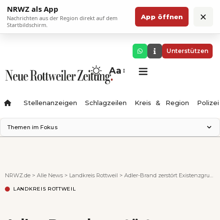
NRWZ als App
×
App öffnen
Nachrichten aus der Region direkt auf dem
Startbildschirm.
Unterstützen
Aa
Stellenanzeigen
Schlagzeilen
Kreis & Region
Polizei
Themen im Fokus
Landesgartenschau 2028
Zimmertheater Rottweil
Science Center
NRWZ.de
>
Alle News
>
Landkreis Rottweil
>
Adler-Brand zerstört Existenzgrundlage: Spendenaktion für Brandopfer-Familie
Ferienzauber '26
LANDKREIS ROTTWEIL
Testturm
Neckarline
Gäubahn