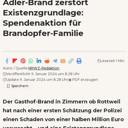
Adler-Brand zerstört
Wenn Orte erzählen ...
Existenzgrundlage:
- Anzeige -
Spendenaktion für
Brandopfer-Familie
Lesezeit 1 Min.
Autor / Quelle:
NRWZ-Redaktion
Veröffentlicht 9. Januar 2024 um 8.28 Uhr
Update 9. Januar 2024 um 8.28 Uhr
▣
PDF erzeugen
Der Gasthof-Brand in Zimmern ob Rottweil
hat nach einer ersten Schätzung der Polizei
einen Schaden von einer halben Million Euro