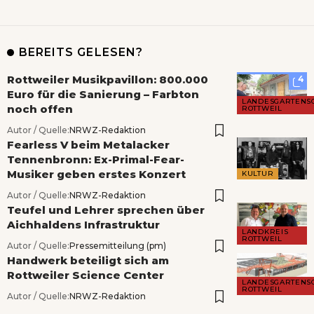
BEREITS GELESEN?
Rottweiler Musikpavillon: 800.000
4
Euro für die Sanierung – Farbton
LANDESGARTENS
noch offen
ROTTWEIL
Autor / Quelle:
NRWZ-Redaktion
Fearless V beim Metalacker
Tennenbronn: Ex-Primal-Fear-
Musiker geben erstes Konzert
KULTUR
Autor / Quelle:
NRWZ-Redaktion
Teufel und Lehrer sprechen über
Aichhaldens Infrastruktur
LANDKREIS
ROTTWEIL
Autor / Quelle:
Pressemitteilung (pm)
Handwerk beteiligt sich am
Rottweiler Science Center
LANDESGARTENS
ROTTWEIL
Autor / Quelle:
NRWZ-Redaktion