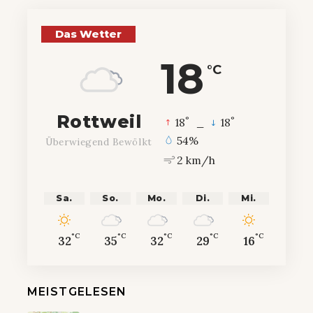
Das Wetter
18
°C
Rottweil
°
°
18
_
18
54%
Überwiegend Bewölkt
2 km/h
Sa.
So.
Mo.
Di.
Mi.
°C
°C
°C
°C
°C
32
35
32
29
16
MEISTGELESEN