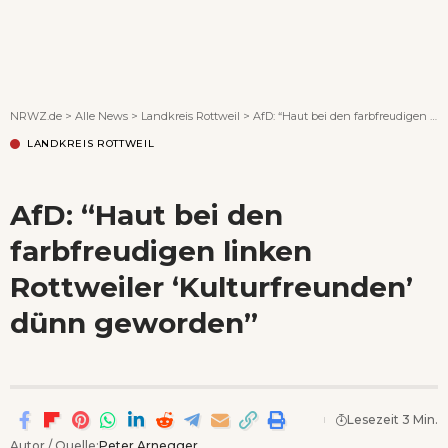
Wenn Orte erzählen ...
NRWZ.de
>
Alle News
>
Landkreis Rottweil
>
AfD: “Haut bei den farbfreudigen linken Rottweiler ‘Kulturfreunden’ dünn geworden”
LANDKREIS ROTTWEIL
AfD: “Haut bei den
farbfreudigen linken
Rottweiler ‘Kulturfreunden’
dünn geworden”
Lesezeit 3 Min.
Autor / Quelle:
Peter Arnegger