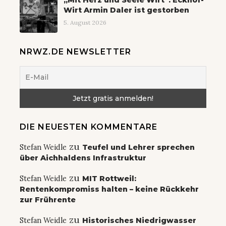
„Mit Herz und Seele Wirt“: Eckhof-
Wirt Armin Daler ist gestorben
5. August 2026
NRWZ.DE NEWSLETTER
DIE NEUESTEN KOMMENTARE
zu
Stefan Weidle
Teufel und Lehrer sprechen
über Aichhaldens Infrastruktur
zu
Stefan Weidle
MIT Rottweil:
Rentenkompromiss halten – keine Rückkehr
zur Frührente
zu
Stefan Weidle
Historisches Niedrigwasser