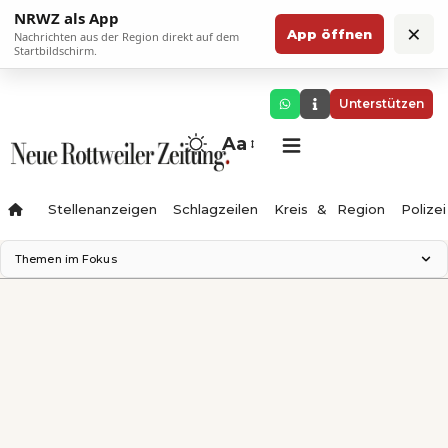
NRWZ als App
×
App öffnen
Nachrichten aus der Region direkt auf dem
Startbildschirm.
Unterstützen
Aa
Stellenanzeigen
Schlagzeilen
Kreis & Region
Polizei
Themen im Fokus
Landesgartenschau 2028
Zimmertheater Rottweil
Science Center
Ferienzauber '26
Testturm
Neckarline
Gäubahn