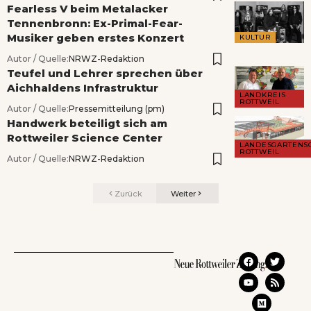
Fearless V beim Metalacker
Tennenbronn: Ex-Primal-Fear-
Musiker geben erstes Konzert
KULTUR
Autor / Quelle:
NRWZ-Redaktion
Teufel und Lehrer sprechen über
Aichhaldens Infrastruktur
LANDKREIS
ROTTWEIL
Autor / Quelle:
Pressemitteilung (pm)
Handwerk beteiligt sich am
Rottweiler Science Center
LANDESGARTENS
ROTTWEIL
Autor / Quelle:
NRWZ-Redaktion
Zurück
Weiter