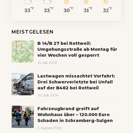
°C
°C
°C
°C
°C
33
33
30
31
32
MEISTGELESEN
B 14/B 27 bei Rottweil:
Umgehungsstraße ab Montag für
vier Wochen voll gesperrt
31. Juli 2026
Lastwagen missachtet Vorfahrt:
Drei Schwerverletzte bei Unfall
auf der B462 bei Rottweil
30. Juli 2026
Fahrzeugbrand greift auf
Wohnhaus über – 120.000 Euro
Schaden in Schramberg-Sulgen
1. August 2026