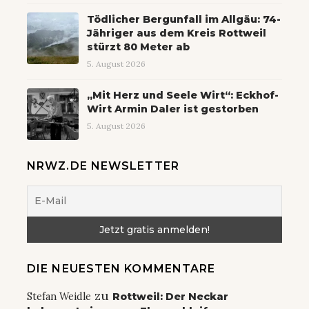
Tödlicher Bergunfall im Allgäu: 74-
Jähriger aus dem Kreis Rottweil
stürzt 80 Meter ab
5. August 2026
„Mit Herz und Seele Wirt“: Eckhof-
Wirt Armin Daler ist gestorben
5. August 2026
NRWZ.DE NEWSLETTER
DIE NEUESTEN KOMMENTARE
zu
Stefan Weidle
Rottweil: Der Neckar