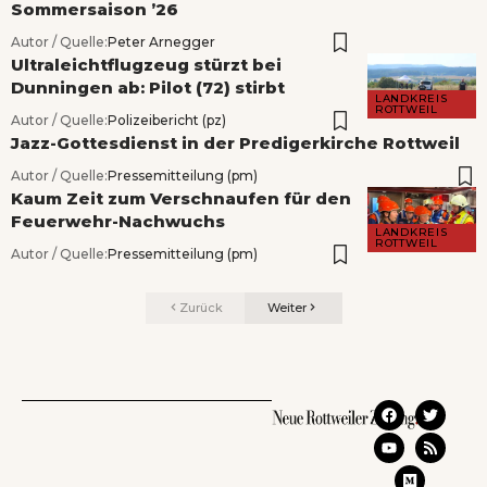
Sommersaison ’26
Autor / Quelle:
Peter Arnegger
Ultraleichtflugzeug stürzt bei
Dunningen ab: Pilot (72) stirbt
LANDKREIS
ROTTWEIL
Autor / Quelle:
Polizeibericht (pz)
Jazz-Gottesdienst in der Predigerkirche Rottweil
Autor / Quelle:
Pressemitteilung (pm)
Kaum Zeit zum Verschnaufen für den
Feuerwehr-Nachwuchs
LANDKREIS
ROTTWEIL
Autor / Quelle:
Pressemitteilung (pm)
Zurück
Weiter