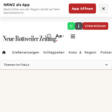
NRWZ als App
×
App öffnen
Nachrichten aus der Region direkt auf dem
Startbildschirm.
Unterstützen
Aa
Stellenanzeigen
Schlagzeilen
Kreis & Region
Polizei
Themen im Fokus
Landesgartenschau 2028
Zimmertheater Rottweil
Science Center
Ferienzauber '26
Testturm
Neckarline
Gäubahn