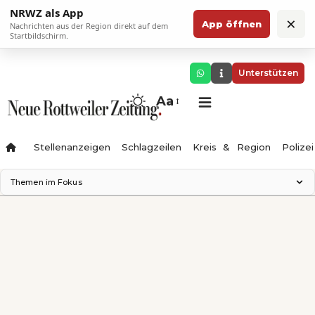
NRWZ als App
×
App öffnen
Nachrichten aus der Region direkt auf dem
Startbildschirm.
Unterstützen
Aa
Stellenanzeigen
Schlagzeilen
Kreis & Region
Polizei
Themen im Fokus
Landesgartenschau 2028
Zimmertheater Rottweil
Science Center
Ferienzauber '26
Testturm
Neckarline
Gäubahn