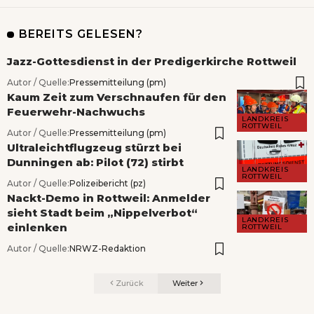
BEREITS GELESEN?
Jazz-Gottesdienst in der Predigerkirche Rottweil
Autor / Quelle:
Pressemitteilung (pm)
Kaum Zeit zum Verschnaufen für den
Feuerwehr-Nachwuchs
LANDKREIS
ROTTWEIL
Autor / Quelle:
Pressemitteilung (pm)
Ultraleichtflugzeug stürzt bei
Dunningen ab: Pilot (72) stirbt
LANDKREIS
ROTTWEIL
Autor / Quelle:
Polizeibericht (pz)
Nackt-Demo in Rottweil: Anmelder
sieht Stadt beim „Nippelverbot“
LANDKREIS
einlenken
ROTTWEIL
Autor / Quelle:
NRWZ-Redaktion
Zurück
Weiter