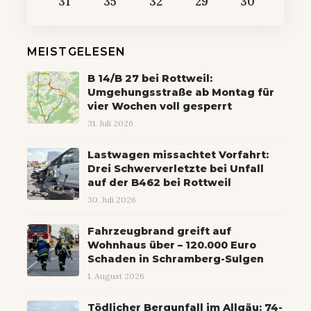
31
35
32
29
30
MEISTGELESEN
B 14/B 27 bei Rottweil:
Umgehungsstraße ab Montag für
vier Wochen voll gesperrt
31. Juli 2026
Lastwagen missachtet Vorfahrt:
Drei Schwerverletzte bei Unfall
auf der B462 bei Rottweil
30. Juli 2026
Fahrzeugbrand greift auf
Wohnhaus über – 120.000 Euro
Schaden in Schramberg-Sulgen
1. August 2026
Tödlicher Bergunfall im Allgäu: 74-