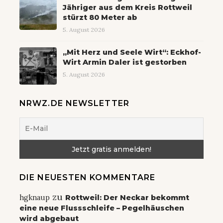
Jähriger aus dem Kreis Rottweil
stürzt 80 Meter ab
5. August 2026
„Mit Herz und Seele Wirt“: Eckhof-
Wirt Armin Daler ist gestorben
5. August 2026
NRWZ.DE NEWSLETTER
DIE NEUESTEN KOMMENTARE
zu
hgknaup
Rottweil: Der Neckar bekommt
eine neue Flussschleife – Pegelhäuschen
wird abgebaut