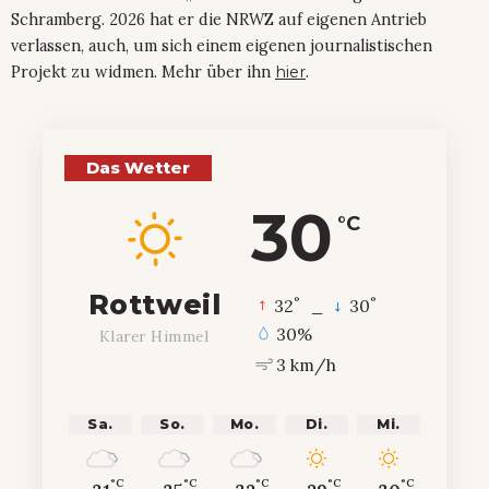
Schramberg. 2026 hat er die NRWZ auf eigenen Antrieb
verlassen, auch, um sich einem eigenen journalistischen
Projekt zu widmen. Mehr über ihn
hier
.
Das Wetter
30
°C
Rottweil
°
°
32
_
30
30%
Klarer Himmel
3 km/h
Sa.
So.
Mo.
Di.
Mi.
°C
°C
°C
°C
°C