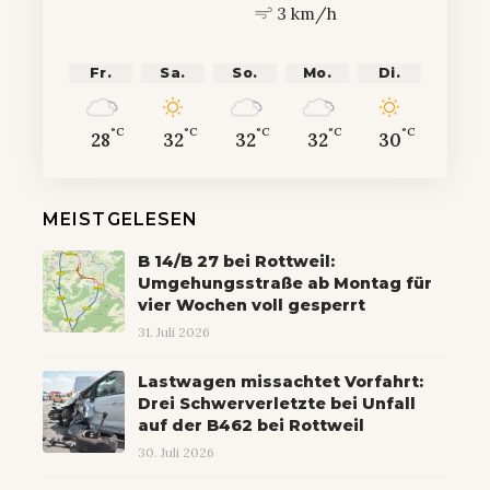
3 km/h
Fr.
Sa.
So.
Mo.
Di.
°C
°C
°C
°C
°C
28
32
32
32
30
MEISTGELESEN
B 14/B 27 bei Rottweil:
Umgehungsstraße ab Montag für
vier Wochen voll gesperrt
31. Juli 2026
Lastwagen missachtet Vorfahrt:
Drei Schwerverletzte bei Unfall
auf der B462 bei Rottweil
30. Juli 2026