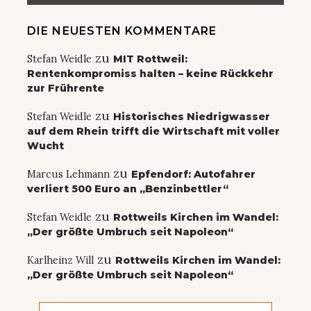
DIE NEUESTEN KOMMENTARE
zu
Stefan Weidle
MIT Rottweil:
Rentenkompromiss halten – keine Rückkehr
zur Frührente
zu
Stefan Weidle
Historisches Niedrigwasser
auf dem Rhein trifft die Wirtschaft mit voller
Wucht
zu
Marcus Lehmann
Epfendorf: Autofahrer
verliert 500 Euro an „Benzinbettler“
zu
Stefan Weidle
Rottweils Kirchen im Wandel:
„Der größte Umbruch seit Napoleon“
zu
Karlheinz Will
Rottweils Kirchen im Wandel:
„Der größte Umbruch seit Napoleon“