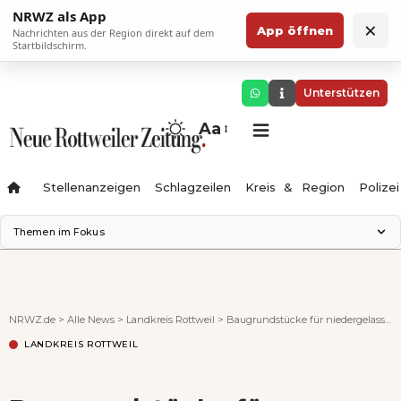
NRWZ als App
×
App öffnen
Nachrichten aus der Region direkt auf dem
Startbildschirm.
Unterstützen
Aa
Stellenanzeigen
Schlagzeilen
Kreis & Region
Polizei
Themen im Fokus
Landesgartenschau 2028
Zimmertheater Rottweil
Science Center
NRWZ.de
>
Alle News
>
Landkreis Rottweil
>
Baugrundstücke für niedergelassene Ärzte
Ferienzauber '26
LANDKREIS ROTTWEIL
Testturm
Neckarline
Gäubahn