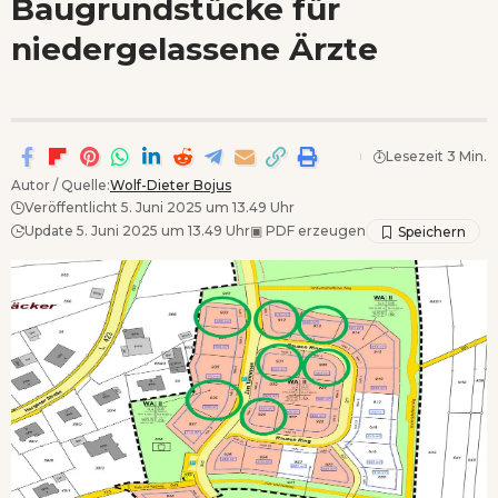
Baugrundstücke für
Wenn Orte erzählen ...
niedergelassene Ärzte
- Anzeige -
Lesezeit 3 Min.
Autor / Quelle:
Wolf-Dieter Bojus
Veröffentlicht 5. Juni 2025 um 13.49 Uhr
Update 5. Juni 2025 um 13.49 Uhr
▣
PDF erzeugen