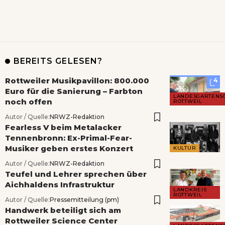
BEREITS GELESEN?
Rottweiler Musikpavillon: 800.000
4
Euro für die Sanierung – Farbton
LANDESGARTENS
noch offen
ROTTWEIL
Autor / Quelle:
NRWZ-Redaktion
Fearless V beim Metalacker
Tennenbronn: Ex-Primal-Fear-
Musiker geben erstes Konzert
KULTUR
Autor / Quelle:
NRWZ-Redaktion
Teufel und Lehrer sprechen über
Aichhaldens Infrastruktur
LANDKREIS
ROTTWEIL
Autor / Quelle:
Pressemitteilung (pm)
Handwerk beteiligt sich am
Rottweiler Science Center