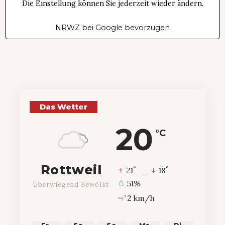
Die Einstellung können Sie jederzeit wieder ändern.
NRWZ bei Google bevorzugen
Das Wetter
20
°C
Rottweil
°
°
21
_
18
51%
Überwiegend Bewölkt
2 km/h