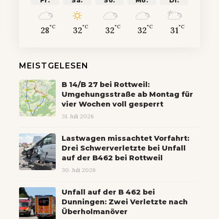
Fr.
Sa.
So.
Mo.
Di.
°C
°C
°C
°C
°C
28
32
32
32
31
MEISTGELESEN
B 14/B 27 bei Rottweil:
Umgehungsstraße ab Montag für
vier Wochen voll gesperrt
31. Juli 2026
Lastwagen missachtet Vorfahrt:
Drei Schwerverletzte bei Unfall
auf der B462 bei Rottweil
30. Juli 2026
Unfall auf der B 462 bei
Dunningen: Zwei Verletzte nach
Überholmanöver