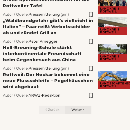
Rottweiler Tafel
LANDKREIS
ROTTWEIL
Autor / Quelle:
Pressemitteilung (pm)
„Waldbrandgefahr gibt’s vielleicht in
Italien” – Paar reißt Verbotsschilder
LANDKREIS
ab und zündet Grill an
ROTTWEIL
Autor / Quelle:
Peter Arnegger
Nell-Breuning-Schule stärkt
interkontinentale Freundschaft
LANDKREIS
beim Gegenbesuch aus China
ROTTWEIL
Autor / Quelle:
Pressemitteilung (pm)
Rottweil: Der Neckar bekommt eine
neue Flussschleife – Pegelhäuschen
LANDESGARTENS
wird abgebaut
ROTTWEIL
Autor / Quelle:
NRWZ-Redaktion
Zurück
Weiter