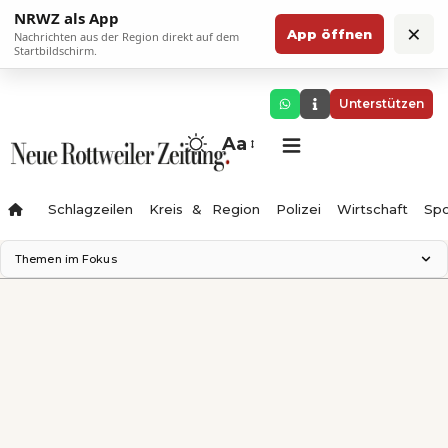
NRWZ als App
×
App öffnen
Nachrichten aus der Region direkt auf dem
Startbildschirm.
Unterstützen
Aa
Schlagzeilen
Kreis & Region
Polizei
Wirtschaft
Spo
Themen im Fokus
Landesgartenschau 2028
Zimmertheater Rottweil
Science Center
Ferienzauber '26
Testturm
Neckarline
Gäubahn