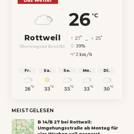
Das Wetter
26
°C
Rottweil
°
°
27
_
25
39%
Überwiegend Bewölkt
2 km/h
Fr.
Sa.
So.
Mo.
Di.
°C
°C
°C
°C
°C
26
33
33
33
30
MEISTGELESEN
B 14/B 27 bei Rottweil:
Umgehungsstraße ab Montag für