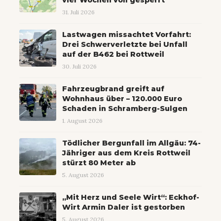
vier Wochen voll gesperrt
31. Juli 2026
Lastwagen missachtet Vorfahrt:
Drei Schwerverletzte bei Unfall
auf der B462 bei Rottweil
30. Juli 2026
Fahrzeugbrand greift auf
Wohnhaus über – 120.000 Euro
Schaden in Schramberg-Sulgen
1. August 2026
Tödlicher Bergunfall im Allgäu: 74-
Jähriger aus dem Kreis Rottweil
stürzt 80 Meter ab
5. August 2026
„Mit Herz und Seele Wirt“: Eckhof-
Wirt Armin Daler ist gestorben
5. August 2026