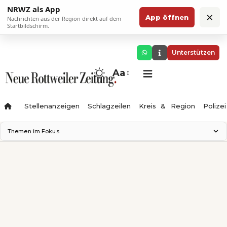
NRWZ als App
×
App öffnen
Nachrichten aus der Region direkt auf dem
Startbildschirm.
Unterstützen
Aa
Stellenanzeigen
Schlagzeilen
Kreis & Region
Polizei
Themen im Fokus
Landesgartenschau 2028
Zimmertheater Rottweil
Science Center
Ferienzauber '26
Testturm
Neckarline
Gäubahn