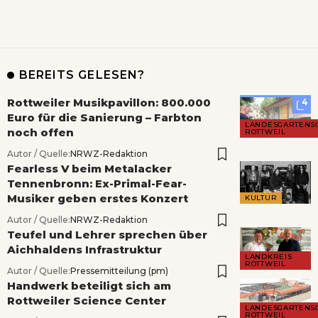
BEREITS GELESEN?
Rottweiler Musikpavillon: 800.000
4
Euro für die Sanierung – Farbton
LANDESGARTENS
noch offen
ROTTWEIL
Autor / Quelle:
NRWZ-Redaktion
Fearless V beim Metalacker
Tennenbronn: Ex-Primal-Fear-
Musiker geben erstes Konzert
KULTUR
Autor / Quelle:
NRWZ-Redaktion
Teufel und Lehrer sprechen über
Aichhaldens Infrastruktur
LANDKREIS
ROTTWEIL
Autor / Quelle:
Pressemitteilung (pm)
Handwerk beteiligt sich am
Rottweiler Science Center
LANDESGARTENS
ROTTWEIL