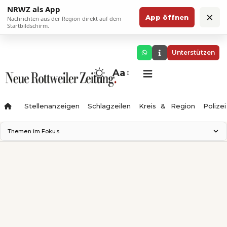
NRWZ als App
×
App öffnen
Nachrichten aus der Region direkt auf dem
Startbildschirm.
Unterstützen
Aa
Stellenanzeigen
Schlagzeilen
Kreis & Region
Polizei
Themen im Fokus
Landesgartenschau 2028
Zimmertheater Rottweil
Science Center
Ferienzauber '26
Testturm
Neckarline
Gäubahn