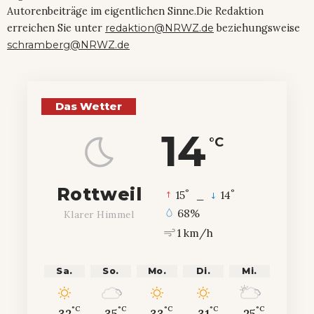
Autorenbeiträge im eigentlichen Sinne.Die Redaktion
erreichen Sie unter
redaktion@NRWZ.de
beziehungsweise
schramberg@NRWZ.de
Das Wetter
14
°C
Rottweil
°
°
15
_
14
68%
Klarer Himmel
1 km/h
Sa.
So.
Mo.
Di.
Mi.
°C
°C
°C
°C
°C