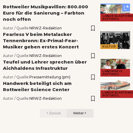
Rottweiler Musikpavillon: 800.000
4
Euro für die Sanierung – Farbton
LANDESGARTENS
noch offen
ROTTWEIL
Autor / Quelle:
NRWZ-Redaktion
Fearless V beim Metalacker
Tennenbronn: Ex-Primal-Fear-
Musiker geben erstes Konzert
KULTUR
Autor / Quelle:
NRWZ-Redaktion
Teufel und Lehrer sprechen über
Aichhaldens Infrastruktur
LANDKREIS
ROTTWEIL
Autor / Quelle:
Pressemitteilung (pm)
Handwerk beteiligt sich am
Rottweiler Science Center
LANDESGARTENS
ROTTWEIL
Autor / Quelle:
NRWZ-Redaktion
Zurück
Weiter