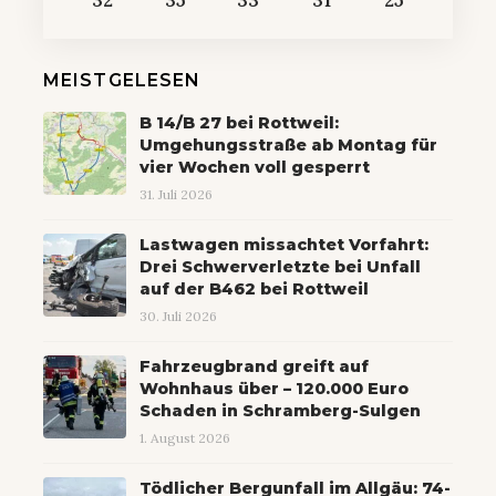
32
35
33
31
25
MEISTGELESEN
B 14/B 27 bei Rottweil:
Umgehungsstraße ab Montag für
vier Wochen voll gesperrt
31. Juli 2026
Lastwagen missachtet Vorfahrt:
Drei Schwerverletzte bei Unfall
auf der B462 bei Rottweil
30. Juli 2026
Fahrzeugbrand greift auf
Wohnhaus über – 120.000 Euro
Schaden in Schramberg-Sulgen
1. August 2026
Tödlicher Bergunfall im Allgäu: 74-