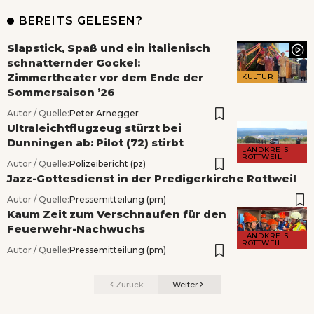
BEREITS GELESEN?
Slapstick, Spaß und ein italienisch
schnatternder Gockel:
Zimmertheater vor dem Ende der
KULTUR
Sommersaison ’26
Autor / Quelle:
Peter Arnegger
Ultraleichtflugzeug stürzt bei
Dunningen ab: Pilot (72) stirbt
LANDKREIS
ROTTWEIL
Autor / Quelle:
Polizeibericht (pz)
Jazz-Gottesdienst in der Predigerkirche Rottweil
Autor / Quelle:
Pressemitteilung (pm)
Kaum Zeit zum Verschnaufen für den
Feuerwehr-Nachwuchs
LANDKREIS
ROTTWEIL
Autor / Quelle:
Pressemitteilung (pm)
Zurück
Weiter