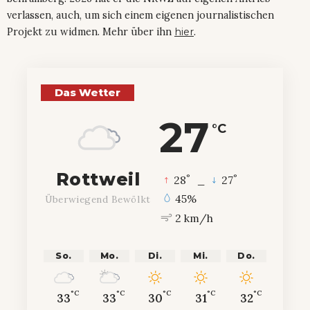
verlassen, auch, um sich einem eigenen journalistischen
Projekt zu widmen. Mehr über ihn
hier
.
Das Wetter
27
°C
Rottweil
°
°
28
_
27
45%
Überwiegend Bewölkt
2 km/h
So.
Mo.
Di.
Mi.
Do.
°C
°C
°C
°C
°C
33
33
30
31
32