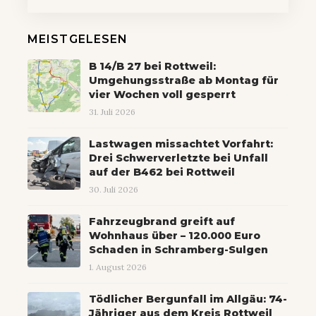
MEISTGELESEN
B 14/B 27 bei Rottweil:
Umgehungsstraße ab Montag für
vier Wochen voll gesperrt
31. Juli 2026
Lastwagen missachtet Vorfahrt:
Drei Schwerverletzte bei Unfall
auf der B462 bei Rottweil
30. Juli 2026
Fahrzeugbrand greift auf
Wohnhaus über – 120.000 Euro
Schaden in Schramberg-Sulgen
1. August 2026
Tödlicher Bergunfall im Allgäu: 74-
Jähriger aus dem Kreis Rottweil