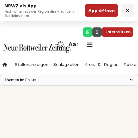
NRWZ als App
×
App öffnen
Nachrichten aus der Region direkt auf dem
Startbildschirm.
Unterstützen
Aa
Stellenanzeigen
Schlagzeilen
Kreis & Region
Polizei
Themen im Fokus
Landesgartenschau 2028
Zimmertheater Rottweil
Science Center
Ferienzauber '26
Testturm
Neckarline
Gäubahn