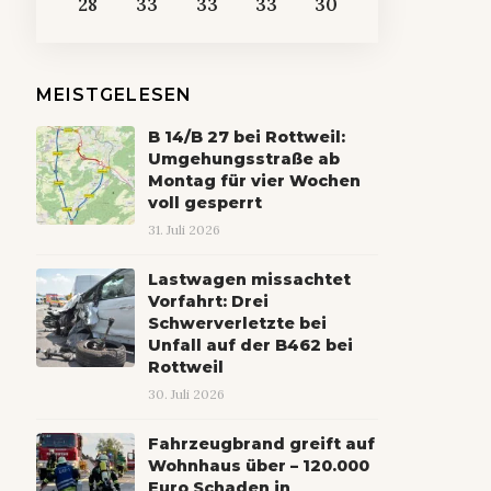
28
33
33
33
30
MEISTGELESEN
B 14/B 27 bei Rottweil:
Umgehungsstraße ab
Montag für vier Wochen
voll gesperrt
31. Juli 2026
Lastwagen missachtet
Vorfahrt: Drei
Schwerverletzte bei
Unfall auf der B462 bei
Rottweil
30. Juli 2026
Fahrzeugbrand greift auf
Wohnhaus über – 120.000
Euro Schaden in