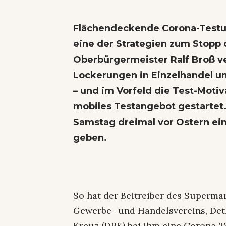
Flächendeckende Corona-Testun
eine der Strategien zum Stopp
Oberbürgermeister Ralf Broß ve
Lockerungen in Einzelhandel u
– und im Vorfeld die Test-Motiva
mobiles Testangebot gestartet
Samstag dreimal vor Ostern ein
geben.
So hat der Beitreiber des Supermar
Gewerbe- und Handelsvereins, Detl
Kreuz (DRK) bei ihm eine Corona-T