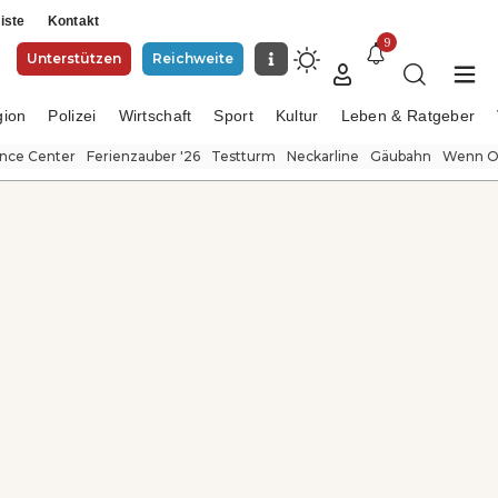
iste
Kontakt
9
Unterstützen
Reichweite
gion
Polizei
Wirtschaft
Sport
Kultur
Leben & Ratgeber
ence Center
Ferienzauber '26
Testturm
Neckarline
Gäubahn
Wenn Or