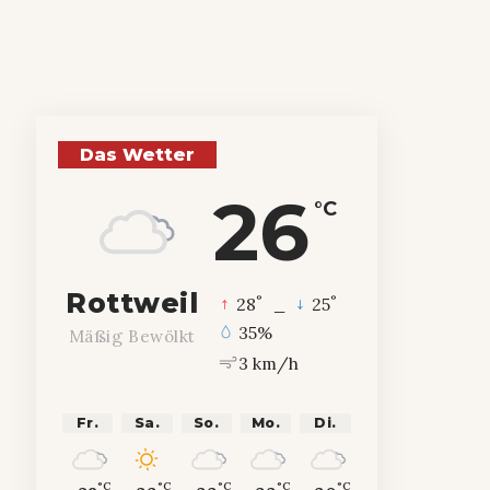
Das Wetter
26
°C
Rottweil
°
°
28
_
25
35%
Mäßig Bewölkt
3 km/h
Fr.
Sa.
So.
Mo.
Di.
°C
°C
°C
°C
°C