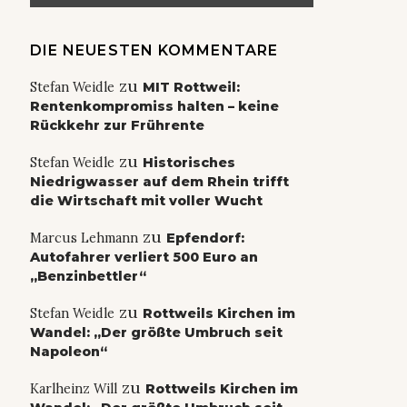
DIE NEUESTEN KOMMENTARE
zu
Stefan Weidle
MIT Rottweil:
Rentenkompromiss halten – keine
Rückkehr zur Frührente
zu
Stefan Weidle
Historisches
Niedrigwasser auf dem Rhein trifft
die Wirtschaft mit voller Wucht
zu
Marcus Lehmann
Epfendorf:
Autofahrer verliert 500 Euro an
„Benzinbettler“
zu
Stefan Weidle
Rottweils Kirchen im
Wandel: „Der größte Umbruch seit
Napoleon“
zu
Karlheinz Will
Rottweils Kirchen im