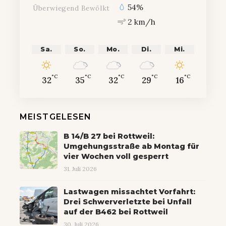
54%
Überwiegend Bewölkt
2 km/h
Sa.
So.
Mo.
Di.
Mi.
°C
°C
°C
°C
°C
32
35
32
29
16
MEISTGELESEN
B 14/B 27 bei Rottweil:
Umgehungsstraße ab Montag für
vier Wochen voll gesperrt
31. Juli 2026
Lastwagen missachtet Vorfahrt:
Drei Schwerverletzte bei Unfall
auf der B462 bei Rottweil
30. Juli 2026