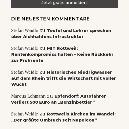
DIE NEUESTEN KOMMENTARE
zu
Stefan Weidle
Teufel und Lehrer sprechen
über Aichhaldens Infrastruktur
zu
Stefan Weidle
MIT Rottweil:
Rentenkompromiss halten – keine Rückkehr
zur Frührente
zu
Stefan Weidle
Historisches Niedrigwasser
auf dem Rhein trifft die Wirtschaft mit voller
Wucht
zu
Marcus Lehmann
Epfendorf: Autofahrer
verliert 500 Euro an „Benzinbettler“
zu
Stefan Weidle
Rottweils Kirchen im Wandel:
„Der größte Umbruch seit Napoleon“