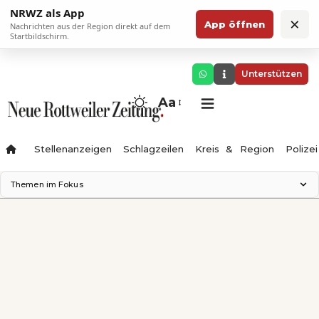
NRWZ als App
×
App öffnen
Nachrichten aus der Region direkt auf dem
Startbildschirm.
Unterstützen
Aa
Stellenanzeigen
Schlagzeilen
Kreis & Region
Polizei
Themen im Fokus
Landesgartenschau 2028
Zimmertheater Rottweil
Science Center
Ferienzauber '26
Testturm
Neckarline
Gäubahn