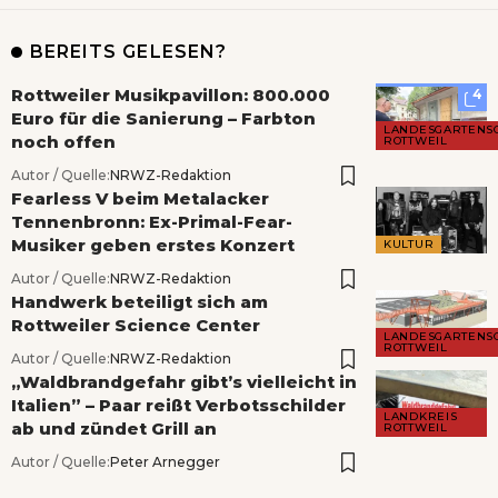
BEREITS GELESEN?
Rottweiler Musikpavillon: 800.000
4
Euro für die Sanierung – Farbton
LANDESGARTENS
noch offen
ROTTWEIL
Autor / Quelle:
NRWZ-Redaktion
Fearless V beim Metalacker
Tennenbronn: Ex-Primal-Fear-
Musiker geben erstes Konzert
KULTUR
Autor / Quelle:
NRWZ-Redaktion
Handwerk beteiligt sich am
Rottweiler Science Center
LANDESGARTENS
ROTTWEIL
Autor / Quelle:
NRWZ-Redaktion
„Waldbrandgefahr gibt’s vielleicht in
Italien” – Paar reißt Verbotsschilder
LANDKREIS
ab und zündet Grill an
ROTTWEIL
Autor / Quelle:
Peter Arnegger