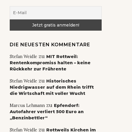
DIE NEUESTEN KOMMENTARE
zu
Stefan Weidle
MIT Rottweil:
Rentenkompromiss halten – keine
Rückkehr zur Frührente
zu
Stefan Weidle
Historisches
Niedrigwasser auf dem Rhein trifft
die Wirtschaft mit voller Wucht
zu
Marcus Lehmann
Epfendorf:
Autofahrer verliert 500 Euro an
„Benzinbettler“
zu
Stefan Weidle
Rottweils Kirchen im