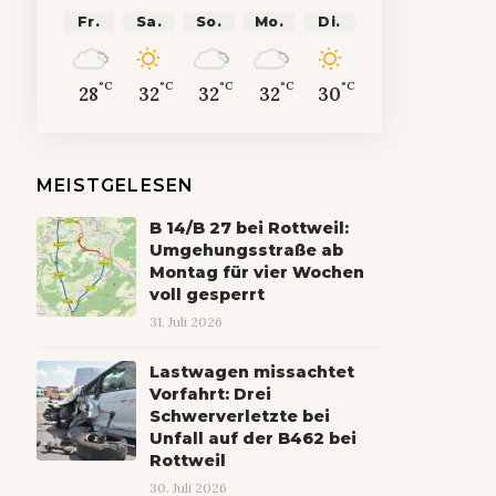
Fr.
Sa.
So.
Mo.
Di.
°C
°C
°C
°C
°C
28
32
32
32
30
MEISTGELESEN
B 14/B 27 bei Rottweil:
Umgehungsstraße ab
Montag für vier Wochen
voll gesperrt
31. Juli 2026
Lastwagen missachtet
Vorfahrt: Drei
Schwerverletzte bei
Unfall auf der B462 bei
Rottweil
30. Juli 2026