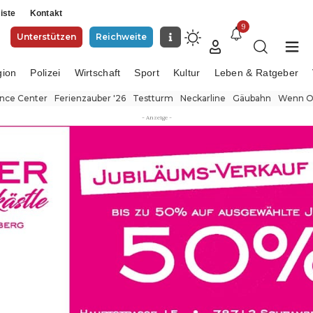
iste
Kontakt
9
Unterstützen
Reichweite
gion
Polizei
Wirtschaft
Sport
Kultur
Leben & Ratgeber
ence Center
Ferienzauber '26
Testturm
Neckarline
Gäubahn
Wenn Or
- Anzeige -