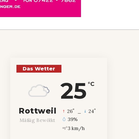
Das Wetter
25
°C
Rottweil
°
°
26
_
24
39%
Mäßig Bewölkt
3 km/h