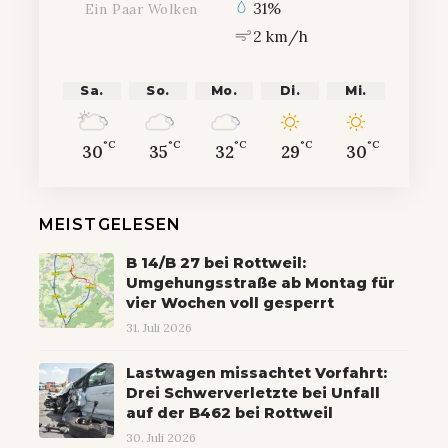
31%
Ein Paar Wolken
2 km/h
Sa.
So.
Mo.
Di.
Mi.
°C
°C
°C
°C
°C
30
35
32
29
30
MEISTGELESEN
B 14/B 27 bei Rottweil:
Umgehungsstraße ab Montag für
vier Wochen voll gesperrt
31. Juli 2026
Lastwagen missachtet Vorfahrt:
Drei Schwerverletzte bei Unfall
auf der B462 bei Rottweil
30. Juli 2026