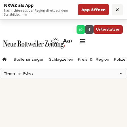
NRWZ als App
×
App öffnen
Nachrichten aus der Region direkt auf dem
Startbildschirm.
Unterstützen
Aa
Stellenanzeigen
Schlagzeilen
Kreis & Region
Polizei
Themen im Fokus
Landesgartenschau 2028
Zimmertheater Rottweil
Science Center
Ferienzauber '26
Testturm
Neckarline
Gäubahn