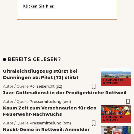
BEREITS GELESEN?
Ultraleichtflugzeug stürzt bei
Dunningen ab: Pilot (72) stirbt
LANDKREIS
ROTTWEIL
Autor / Quelle:
Polizeibericht (pz)
Jazz-Gottesdienst in der Predigerkirche Rottweil
Autor / Quelle:
Pressemitteilung (pm)
Kaum Zeit zum Verschnaufen für den
Feuerwehr-Nachwuchs
LANDKREIS
ROTTWEIL
Autor / Quelle:
Pressemitteilung (pm)
Nackt-Demo in Rottweil: Anmelder