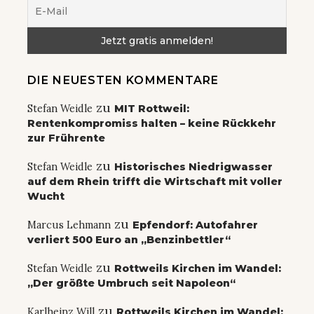
DIE NEUESTEN KOMMENTARE
zu
Stefan Weidle
MIT Rottweil:
Rentenkompromiss halten – keine Rückkehr
zur Frührente
zu
Stefan Weidle
Historisches Niedrigwasser
auf dem Rhein trifft die Wirtschaft mit voller
Wucht
zu
Marcus Lehmann
Epfendorf: Autofahrer
verliert 500 Euro an „Benzinbettler“
zu
Stefan Weidle
Rottweils Kirchen im Wandel:
„Der größte Umbruch seit Napoleon“
zu
Karlheinz Will
Rottweils Kirchen im Wandel: