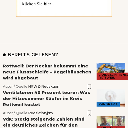
BEREITS GELESEN?
Rottweil: Der Neckar bekommt eine
neue Flussschleife – Pegelhäuschen
LANDESGARTENS
wird abgebaut
ROTTWEIL
Autor / Quelle:
NRWZ-Redaktion
Ventilatoren 40 Prozent teurer: Was
der Hitzesommer Käufer im Kreis
Rottweil kostet
PANORAMA
Autor / Quelle:
Redaktion/pm
VdK: Stetig steigende Zahlen sind
ein deutliches Zeichen für den
LANDKREIS