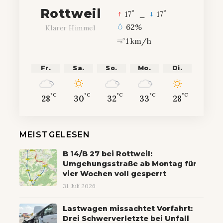
Rottweil
°
°
17
_
17
62%
Klarer Himmel
1 km/h
Fr.
Sa.
So.
Mo.
Di.
°C
°C
°C
°C
°C
28
30
32
33
28
MEISTGELESEN
B 14/B 27 bei Rottweil:
Umgehungsstraße ab Montag für
vier Wochen voll gesperrt
31. Juli 2026
Lastwagen missachtet Vorfahrt:
Drei Schwerverletzte bei Unfall