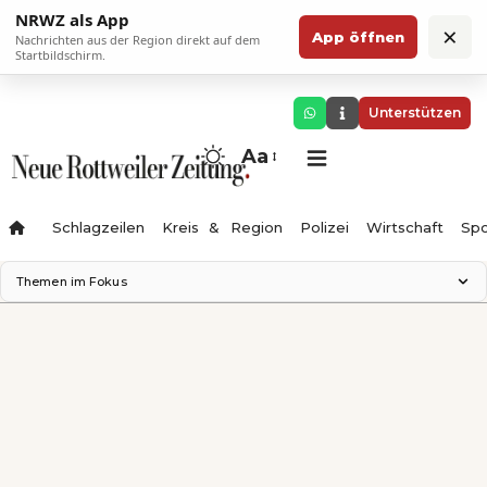
NRWZ als App
×
App öffnen
Nachrichten aus der Region direkt auf dem
Startbildschirm.
Unterstützen
Aa
Schlagzeilen
Kreis & Region
Polizei
Wirtschaft
Spo
Themen im Fokus
Landesgartenschau 2028
Science Center
Staatsmann: Theater & Denken
Ferienzauber '26
Testturm
Neckarline
Gäubahn