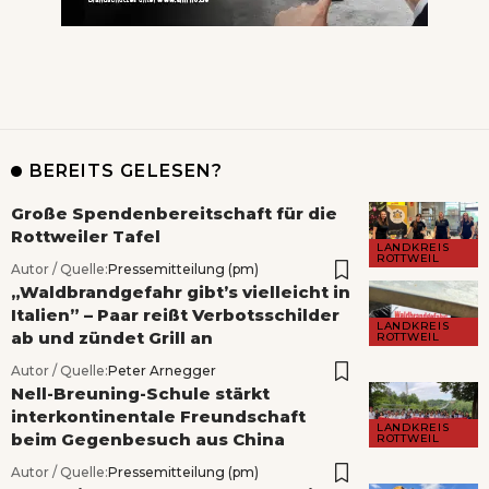
BEREITS GELESEN?
Große Spendenbereitschaft für die
Rottweiler Tafel
LANDKREIS
ROTTWEIL
Autor / Quelle:
Pressemitteilung (pm)
„Waldbrandgefahr gibt’s vielleicht in
Italien” – Paar reißt Verbotsschilder
LANDKREIS
ab und zündet Grill an
ROTTWEIL
Autor / Quelle:
Peter Arnegger
Nell-Breuning-Schule stärkt
interkontinentale Freundschaft
LANDKREIS
beim Gegenbesuch aus China
ROTTWEIL
Autor / Quelle:
Pressemitteilung (pm)