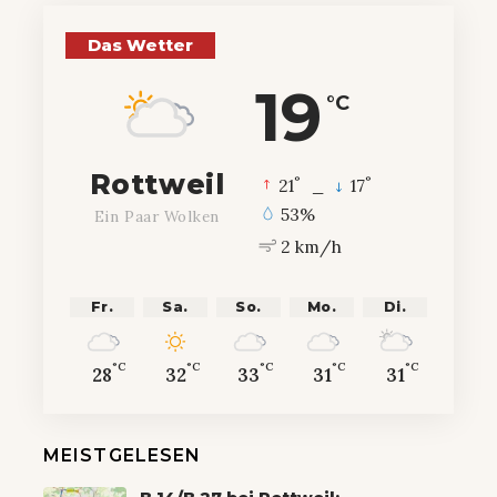
Das Wetter
19
°C
Rottweil
°
°
21
_
17
53%
Ein Paar Wolken
2 km/h
Fr.
Sa.
So.
Mo.
Di.
°C
°C
°C
°C
°C
28
32
33
31
31
MEISTGELESEN