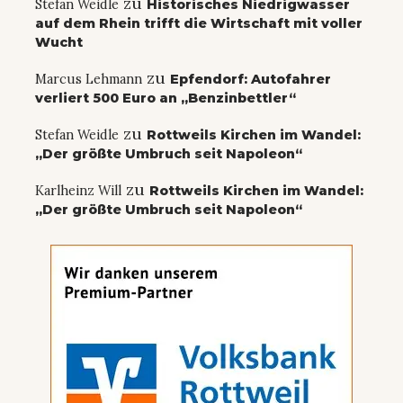
zu
Stefan Weidle
Historisches Niedrigwasser
auf dem Rhein trifft die Wirtschaft mit voller
Wucht
zu
Marcus Lehmann
Epfendorf: Autofahrer
verliert 500 Euro an „Benzinbettler“
zu
Stefan Weidle
Rottweils Kirchen im Wandel:
„Der größte Umbruch seit Napoleon“
zu
Karlheinz Will
Rottweils Kirchen im Wandel:
„Der größte Umbruch seit Napoleon“