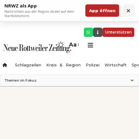
NRWZ als App
×
App öffnen
Nachrichten aus der Region direkt auf dem
Startbildschirm.
Unterstützen
Aa
Schlagzeilen
Kreis & Region
Polizei
Wirtschaft
Spo
Themen im Fokus
Landesgartenschau 2028
Science Center
Staatsmann: Theater & Denken
Ferienzauber '26
Testturm
Neckarline
Gäubahn