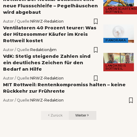
neue Flussschleife – Pegelhäuschen
LANDESGARTENS
wird abgebaut
ROTTWEIL
Autor / Quelle:
NRWZ-Redaktion
Ventilatoren 40 Prozent teurer: Was
der Hitzesommer Käufer im Kreis
Rottweil kostet
PANORAMA
Autor / Quelle:
Redaktion/pm
VdK: Stetig steigende Zahlen sind
ein deutliches Zeichen für den
LANDKREIS
Bedarf an Hilfe
ROTTWEIL
Autor / Quelle:
NRWZ-Redaktion
MIT Rottweil: Rentenkompromiss halten – keine
Rückkehr zur Frührente
Autor / Quelle:
NRWZ-Redaktion
Zurück
Weiter