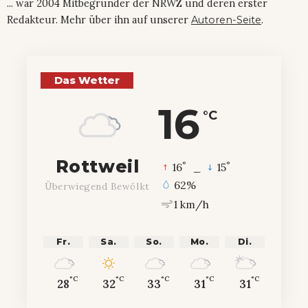
... war 2004 Mitbegründer der NRWZ und deren erster
Redakteur. Mehr über ihn auf unserer
Autoren-Seite
.
Das Wetter
16
°C
Rottweil
°
°
16
_
15
62%
Überwiegend Bewölkt
1 km/h
Fr.
Sa.
So.
Mo.
Di.
°C
°C
°C
°C
°C
28
32
33
31
31