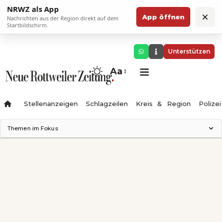
NRWZ als App
×
App öffnen
Nachrichten aus der Region direkt auf dem
Startbildschirm.
Unterstützen
Aa
Stellenanzeigen
Schlagzeilen
Kreis & Region
Polizei
Themen im Fokus
Landesgartenschau 2028
Zimmertheater Rottweil
Science Center
Ferienzauber '26
Testturm
Neckarline
Gäubahn