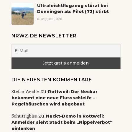
Ultraleichtflugzeug stürzt bei
Dunningen ab: Pilot (72) stirbt
8. August 2026
NRWZ.DE NEWSLETTER
DIE NEUESTEN KOMMENTARE
zu
Stefan Weidle
Rottweil: Der Neckar
bekommt eine neue Flussschleife –
Pegelhäuschen wird abgebaut
zu
Schuttigbiss
Nackt-Demo in Rottweil:
Anmelder sieht Stadt beim „Nippelverbot“
einlenken