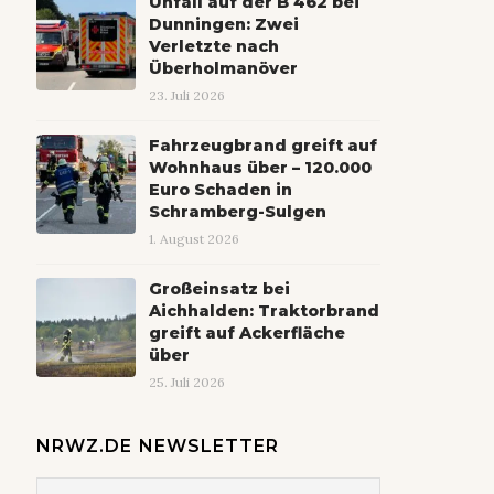
Unfall auf der B 462 bei
Dunningen: Zwei
Verletzte nach
Überholmanöver
23. Juli 2026
Fahrzeugbrand greift auf
Wohnhaus über – 120.000
Euro Schaden in
Schramberg-Sulgen
1. August 2026
Großeinsatz bei
Aichhalden: Traktorbrand
greift auf Ackerfläche
über
25. Juli 2026
NRWZ.DE NEWSLETTER