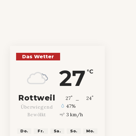
Das Wetter
27
°C
Rottweil
°
°
27
_
24
47%
Überwiegend
3 km/h
Bewölkt
Do.
Fr.
Sa.
So.
Mo.