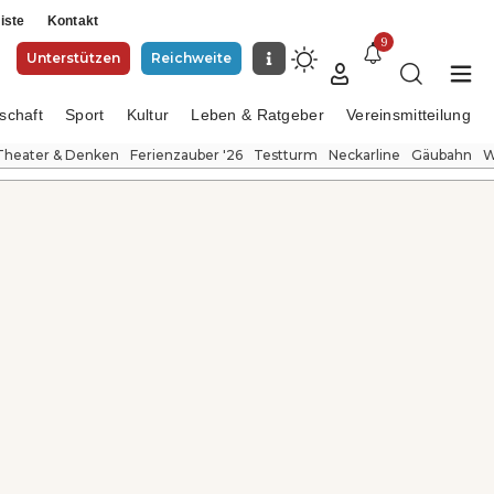
iste
Kontakt
9
Unterstützen
Reichweite
schaft
Sport
Kultur
Leben & Ratgeber
Vereinsmitteilung
Theater & Denken
Ferienzauber '26
Testturm
Neckarline
Gäubahn
W