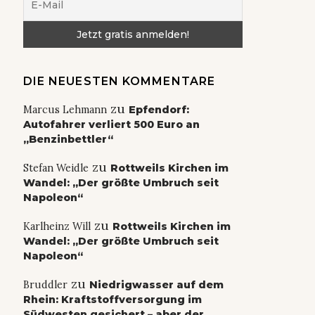
DIE NEUESTEN KOMMENTARE
zu
Marcus Lehmann
Epfendorf:
Autofahrer verliert 500 Euro an
„Benzinbettler“
zu
Stefan Weidle
Rottweils Kirchen im
Wandel: „Der größte Umbruch seit
Napoleon“
zu
Karlheinz Will
Rottweils Kirchen im
Wandel: „Der größte Umbruch seit
Napoleon“
zu
Bruddler
Niedrigwasser auf dem
Rhein: Kraftstoffversorgung im
Südwesten gesichert – aber der