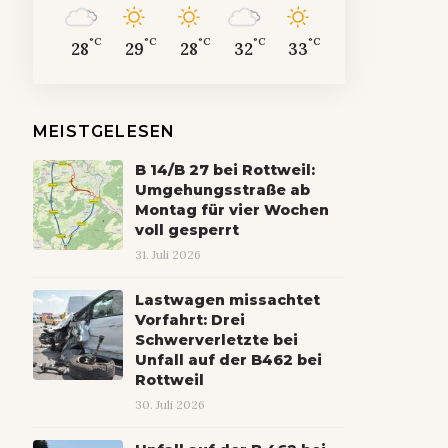
°C
°C
°C
°C
°C
28
29
28
32
33
MEISTGELESEN
B 14/B 27 bei Rottweil:
Umgehungsstraße ab
Montag für vier Wochen
voll gesperrt
31. Juli 2026
Lastwagen missachtet
Vorfahrt: Drei
Schwerverletzte bei
Unfall auf der B462 bei
Rottweil
30. Juli 2026