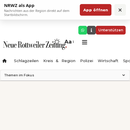
NRWZ als App
×
App öffnen
Nachrichten aus der Region direkt auf dem
Startbildschirm.
Unterstützen
Aa
Schlagzeilen
Kreis & Region
Polizei
Wirtschaft
Spo
Themen im Fokus
Landesgartenschau 2028
Science Center
Staatsmann: Theater & Denken
Ferienzauber '26
Testturm
Neckarline
Gäubahn