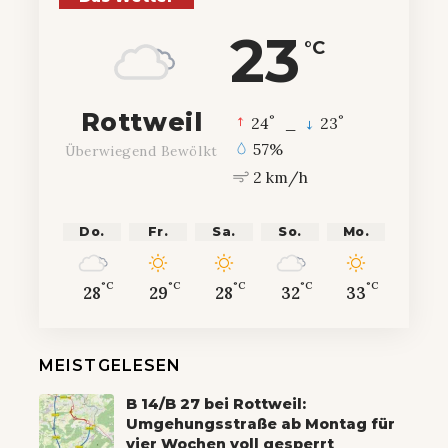
23
°C
Rottweil
°
°
24
_
23
57%
Überwiegend Bewölkt
2 km/h
Do.
Fr.
Sa.
So.
Mo.
°C
°C
°C
°C
°C
28
29
28
32
33
MEISTGELESEN
B 14/B 27 bei Rottweil:
Umgehungsstraße ab Montag für
vier Wochen voll gesperrt