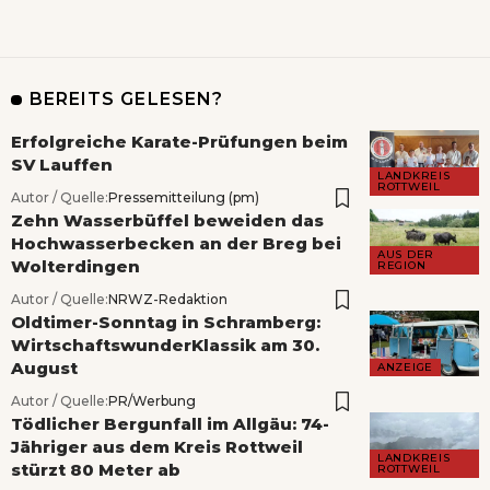
BEREITS GELESEN?
Erfolgreiche Karate-Prüfungen beim
SV Lauffen
LANDKREIS
ROTTWEIL
Autor / Quelle:
Pressemitteilung (pm)
Zehn Wasserbüffel beweiden das
Hochwasserbecken an der Breg bei
AUS DER
Wolterdingen
REGION
Autor / Quelle:
NRWZ-Redaktion
Oldtimer-Sonntag in Schramberg:
WirtschaftswunderKlassik am 30.
August
ANZEIGE
Autor / Quelle:
PR/Werbung
Tödlicher Bergunfall im Allgäu: 74-
Jähriger aus dem Kreis Rottweil
LANDKREIS
stürzt 80 Meter ab
ROTTWEIL