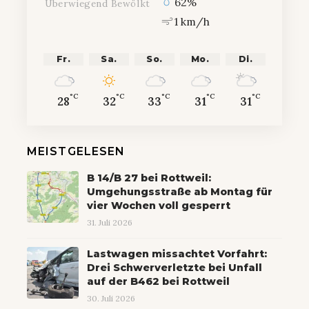
62%
Überwiegend Bewölkt
1 km/h
Fr.
Sa.
So.
Mo.
Di.
°C
°C
°C
°C
°C
28
32
33
31
31
MEISTGELESEN
B 14/B 27 bei Rottweil:
Umgehungsstraße ab Montag für
vier Wochen voll gesperrt
31. Juli 2026
Lastwagen missachtet Vorfahrt:
Drei Schwerverletzte bei Unfall
auf der B462 bei Rottweil
30. Juli 2026