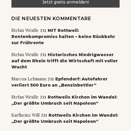
DIE NEUESTEN KOMMENTARE
zu
Stefan Weidle
MIT Rottweil:
Rentenkompromiss halten – keine Rückkehr
zur Frührente
zu
Stefan Weidle
Historisches Niedrigwasser
auf dem Rhein trifft die Wirtschaft mit voller
Wucht
zu
Marcus Lehmann
Epfendorf: Autofahrer
verliert 500 Euro an „Benzinbettler“
zu
Stefan Weidle
Rottweils Kirchen im Wandel:
„Der größte Umbruch seit Napoleon“
zu
Karlheinz Will
Rottweils Kirchen im Wandel:
„Der größte Umbruch seit Napoleon“