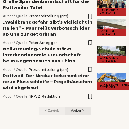
Große Spendenbereitschaft für die
Rottweiler Tafel
LANDKREIS
ROTTWEIL
Autor / Quelle:
Pressemitteilung (pm)
„Waldbrandgefahr gibt’s vielleicht in
Italien” – Paar reißt Verbotsschilder
LANDKREIS
ab und zündet Grill an
ROTTWEIL
Autor / Quelle:
Peter Arnegger
Nell-Breuning-Schule stärkt
interkontinentale Freundschaft
LANDKREIS
beim Gegenbesuch aus China
ROTTWEIL
Autor / Quelle:
Pressemitteilung (pm)
Rottweil: Der Neckar bekommt eine
neue Flussschleife – Pegelhäuschen
LANDESGARTENS
wird abgebaut
ROTTWEIL
Autor / Quelle:
NRWZ-Redaktion
Zurück
Weiter