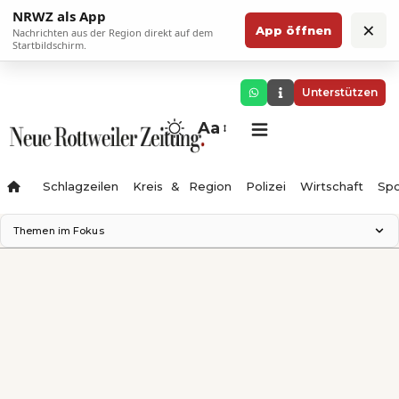
NRWZ als App
×
App öffnen
Nachrichten aus der Region direkt auf dem
Startbildschirm.
Unterstützen
Aa
Schlagzeilen
Kreis & Region
Polizei
Wirtschaft
Spo
Themen im Fokus
Landesgartenschau 2028
Science Center
Staatsmann: Theater & Denken
Ferienzauber '26
Testturm
Neckarline
Gäubahn