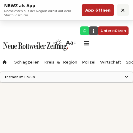
NRWZ als App
×
App öffnen
Nachrichten aus der Region direkt auf dem
Startbildschirm.
Unterstützen
Aa
Schlagzeilen
Kreis & Region
Polizei
Wirtschaft
Spo
Themen im Fokus
Landesgartenschau 2028
Science Center
Staatsmann: Theater & Denken
Ferienzauber '26
Testturm
Neckarline
Gäubahn