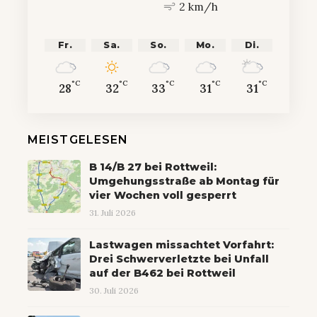
2 km/h
Fr.
Sa.
So.
Mo.
Di.
°C
°C
°C
°C
°C
28
32
33
31
31
MEISTGELESEN
B 14/B 27 bei Rottweil:
Umgehungsstraße ab Montag für
vier Wochen voll gesperrt
31. Juli 2026
Lastwagen missachtet Vorfahrt:
Drei Schwerverletzte bei Unfall
auf der B462 bei Rottweil
30. Juli 2026