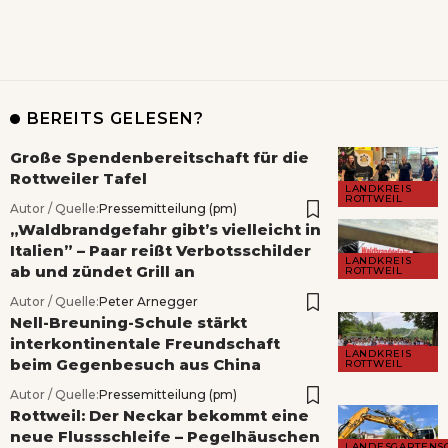
BEREITS GELESEN?
Große Spendenbereitschaft für die
Rottweiler Tafel
LANDKREIS
ROTTWEIL
Autor / Quelle:
Pressemitteilung (pm)
„Waldbrandgefahr gibt’s vielleicht in
Italien” – Paar reißt Verbotsschilder
LANDKREIS
ab und zündet Grill an
ROTTWEIL
Autor / Quelle:
Peter Arnegger
Nell-Breuning-Schule stärkt
interkontinentale Freundschaft
LANDKREIS
beim Gegenbesuch aus China
ROTTWEIL
Autor / Quelle:
Pressemitteilung (pm)
Rottweil: Der Neckar bekommt eine
neue Flussschleife – Pegelhäuschen
LANDESGARTENS