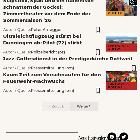
Slapstick, Spaß und ein italienisch
schnatternder Gockel:
Zimmertheater vor dem Ende der
KULTUR
Sommersaison ’26
Autor / Quelle:
Peter Arnegger
Ultraleichtflugzeug stürzt bei
Dunningen ab: Pilot (72) stirbt
LANDKREIS
ROTTWEIL
Autor / Quelle:
Polizeibericht (pz)
Jazz-Gottesdienst in der Predigerkirche Rottweil
Autor / Quelle:
Pressemitteilung (pm)
Kaum Zeit zum Verschnaufen für den
Feuerwehr-Nachwuchs
LANDKREIS
ROTTWEIL
Autor / Quelle:
Pressemitteilung (pm)
Zurück
Weiter