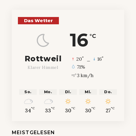
Das Wetter
16
°C
Rottweil
°
°
20
_
16
71%
Klarer Himmel
3 km/h
So.
Mo.
Di.
Mi.
Do.
°C
°C
°C
°C
°C
34
33
30
30
27
MEISTGELESEN