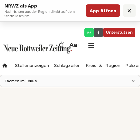
NRWZ als App
×
App öffnen
Nachrichten aus der Region direkt auf dem
Startbildschirm.
Unterstützen
Aa
Stellenanzeigen
Schlagzeilen
Kreis & Region
Polizei
Themen im Fokus
Landesgartenschau 2028
Zimmertheater Rottweil
Science Center
Ferienzauber '26
Testturm
Neckarline
Gäubahn