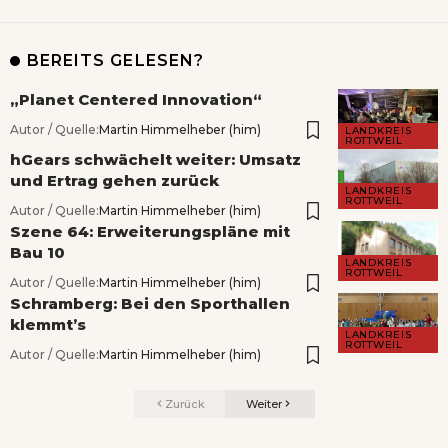
BEREITS GELESEN?
„Planet Centered Innovation“
Autor / Quelle:
Martin Himmelheber (him)
LANDKREIS
ROTTWEIL
hGears schwächelt weiter: Umsatz
und Ertrag gehen zurück
LANDKREIS
ROTTWEIL
Autor / Quelle:
Martin Himmelheber (him)
Szene 64: Erweiterungspläne mit
Bau 10
LANDKREIS
ROTTWEIL
Autor / Quelle:
Martin Himmelheber (him)
Schramberg: Bei den Sporthallen
klemmt’s
LANDKREIS
ROTTWEIL
Autor / Quelle:
Martin Himmelheber (him)
Zurück
Weiter