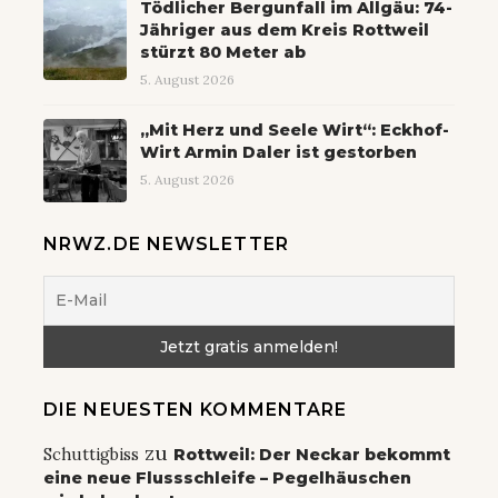
Tödlicher Bergunfall im Allgäu: 74-
Jähriger aus dem Kreis Rottweil
stürzt 80 Meter ab
5. August 2026
„Mit Herz und Seele Wirt“: Eckhof-
Wirt Armin Daler ist gestorben
5. August 2026
NRWZ.DE NEWSLETTER
DIE NEUESTEN KOMMENTARE
zu
Schuttigbiss
Rottweil: Der Neckar bekommt
eine neue Flussschleife – Pegelhäuschen