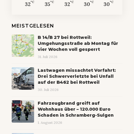
°C
°C
°C
°C
°C
32
35
32
30
30
MEISTGELESEN
B 14/B 27 bei Rottweil:
Umgehungsstraße ab Montag für
vier Wochen voll gesperrt
31. Juli 2026
Lastwagen missachtet Vorfahrt:
Drei Schwerverletzte bei Unfall
auf der B462 bei Rottweil
30. Juli 2026
Fahrzeugbrand greift auf
Wohnhaus über – 120.000 Euro
Schaden in Schramberg-Sulgen
1. August 2026