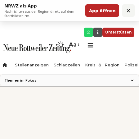
NRWZ als App
×
App öffnen
Nachrichten aus der Region direkt auf dem
Startbildschirm.
Unterstützen
Aa
Stellenanzeigen
Schlagzeilen
Kreis & Region
Polizei
Themen im Fokus
Landesgartenschau 2028
Zimmertheater Rottweil
Science Center
Ferienzauber '26
Testturm
Neckarline
Gäubahn