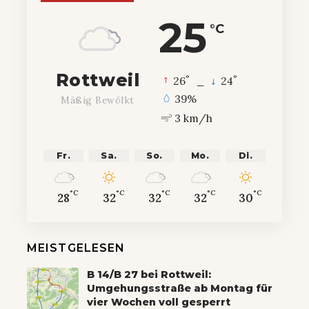
25
°C
Rottweil
°
°
26
_
24
39%
Mäßig Bewölkt
3 km/h
Fr.
Sa.
So.
Mo.
Di.
°C
°C
°C
°C
°C
28
32
32
32
30
MEISTGELESEN
B 14/B 27 bei Rottweil:
Umgehungsstraße ab Montag für
vier Wochen voll gesperrt