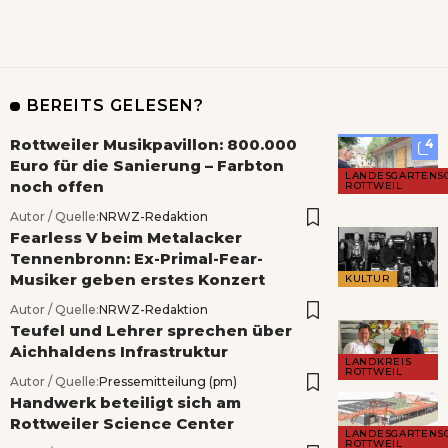
BEREITS GELESEN?
Rottweiler Musikpavillon: 800.000
4
Euro für die Sanierung – Farbton
LANDESGARTENS
noch offen
ROTTWEIL
Autor / Quelle:
NRWZ-Redaktion
Fearless V beim Metalacker
Tennenbronn: Ex-Primal-Fear-
Musiker geben erstes Konzert
KULTUR
Autor / Quelle:
NRWZ-Redaktion
Teufel und Lehrer sprechen über
Aichhaldens Infrastruktur
LANDKREIS
ROTTWEIL
Autor / Quelle:
Pressemitteilung (pm)
Handwerk beteiligt sich am
Rottweiler Science Center
LANDESGARTENS
ROTTWEIL