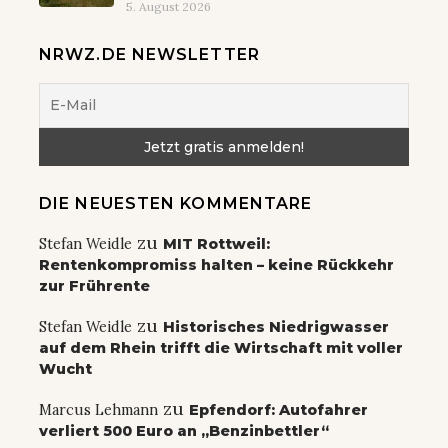
5. August 2026
NRWZ.DE NEWSLETTER
DIE NEUESTEN KOMMENTARE
zu
Stefan Weidle
MIT Rottweil:
Rentenkompromiss halten – keine Rückkehr
zur Frührente
zu
Stefan Weidle
Historisches Niedrigwasser
auf dem Rhein trifft die Wirtschaft mit voller
Wucht
zu
Marcus Lehmann
Epfendorf: Autofahrer
verliert 500 Euro an „Benzinbettler“