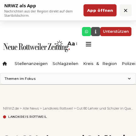
NRWZ als App
×
App öffnen
Nachrichten aus der Region direkt auf dem
Startbildschirm.
Unterstützen
Aa
Stellenanzeigen
Schlagzeilen
Kreis & Region
Polizei
Themen im Fokus
Landesgartenschau 2028
Zimmertheater Rottweil
Science Center
NRWZ.de
>
Alle News
>
Landkreis Rottweil
>
Gut 80 Lehrer und Schüler in Quarantäne: Zwei bestätigte Corona-Fälle am Rottweiler DHG
Ferienzauber '26
LANDKREIS ROTTWEIL
Testturm
Neckarline
Gäubahn