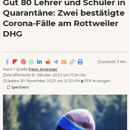
Gut 80 Lehrer und Schüler in
Wenn Orte erzählen ...
Quarantäne: Zwei bestätigte
- Anzeige -
Corona-Fälle am Rottweiler
DHG
Lesezeit 3 Min.
Autor / Quelle:
Peter Arnegger
Veröffentlicht 15. Oktober 2020 um 17.34 Uhr
Update 30. November 2023 um 21.20 Uhr
▣
PDF erzeugen