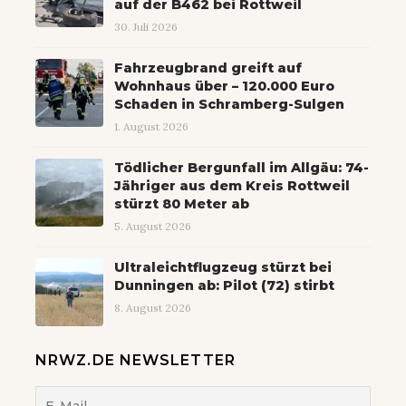
auf der B462 bei Rottweil
30. Juli 2026
Fahrzeugbrand greift auf
Wohnhaus über – 120.000 Euro
Schaden in Schramberg-Sulgen
1. August 2026
Tödlicher Bergunfall im Allgäu: 74-
Jähriger aus dem Kreis Rottweil
stürzt 80 Meter ab
5. August 2026
Ultraleichtflugzeug stürzt bei
Dunningen ab: Pilot (72) stirbt
8. August 2026
NRWZ.DE NEWSLETTER