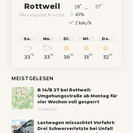
Rottweil
°
°
28
_
27
45%
Überwiegend Bewölkt
2 km/h
So.
Mo.
Di.
Mi.
Do.
°C
°C
°C
°C
°C
33
33
30
31
32
MEISTGELESEN
B 14/B 27 bei Rottweil:
Umgehungsstraße ab Montag für
vier Wochen voll gesperrt
31. Juli 2026
Lastwagen missachtet Vorfahrt:
Drei Schwerverletzte bei Unfall