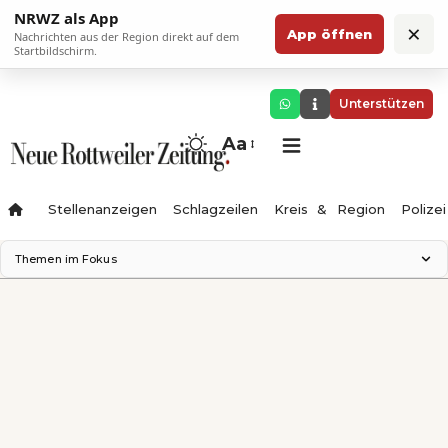
NRWZ als App
×
App öffnen
Nachrichten aus der Region direkt auf dem
Startbildschirm.
Unterstützen
Aa
Stellenanzeigen
Schlagzeilen
Kreis & Region
Polizei
Themen im Fokus
Landesgartenschau 2028
Zimmertheater Rottweil
Science Center
Ferienzauber '26
Testturm
Neckarline
Gäubahn