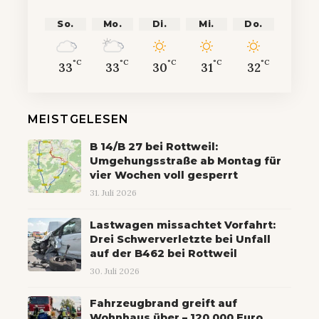
So.
Mo.
Di.
Mi.
Do.
°C
°C
°C
°C
°C
33
33
30
31
32
MEISTGELESEN
B 14/B 27 bei Rottweil:
Umgehungsstraße ab Montag für
vier Wochen voll gesperrt
31. Juli 2026
Lastwagen missachtet Vorfahrt:
Drei Schwerverletzte bei Unfall
auf der B462 bei Rottweil
30. Juli 2026
Fahrzeugbrand greift auf
Wohnhaus über – 120.000 Euro