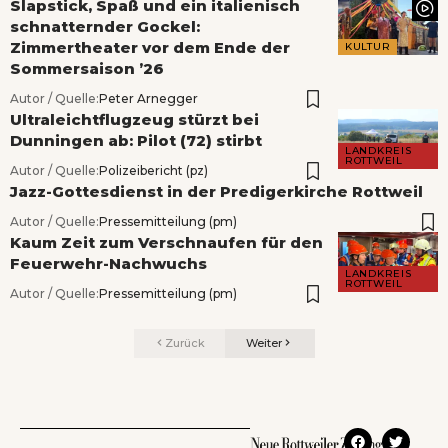
Slapstick, Spaß und ein italienisch
schnatternder Gockel:
Zimmertheater vor dem Ende der
KULTUR
Sommersaison ’26
Autor / Quelle:
Peter Arnegger
Ultraleichtflugzeug stürzt bei
Dunningen ab: Pilot (72) stirbt
LANDKREIS
ROTTWEIL
Autor / Quelle:
Polizeibericht (pz)
Jazz-Gottesdienst in der Predigerkirche Rottweil
Autor / Quelle:
Pressemitteilung (pm)
Kaum Zeit zum Verschnaufen für den
Feuerwehr-Nachwuchs
LANDKREIS
ROTTWEIL
Autor / Quelle:
Pressemitteilung (pm)
Zurück
Weiter