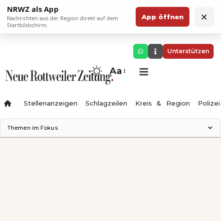
NRWZ als App
×
App öffnen
Nachrichten aus der Region direkt auf dem
Startbildschirm.
Unterstützen
Aa
Stellenanzeigen
Schlagzeilen
Kreis & Region
Polizei
Themen im Fokus
Landesgartenschau 2028
Zimmertheater Rottweil
Science Center
Ferienzauber '26
Testturm
Neckarline
Gäubahn