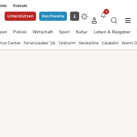
iste
Kontakt
9
Unterstützen
Reichweite
gion
Polizei
Wirtschaft
Sport
Kultur
Leben & Ratgeber
ence Center
Ferienzauber '26
Testturm
Neckarline
Gäubahn
Wenn Or