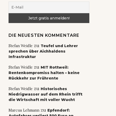
DIE NEUESTEN KOMMENTARE
zu
Stefan Weidle
Teufel und Lehrer
sprechen über Aichhaldens
Infrastruktur
zu
Stefan Weidle
MIT Rottweil:
Rentenkompromiss halten – keine
Rückkehr zur Frührente
zu
Stefan Weidle
Historisches
Niedrigwasser auf dem Rhein trifft
die Wirtschaft mit voller Wucht
zu
Marcus Lehmann
Epfendorf:
Autofahrer verliert 500 Euro an