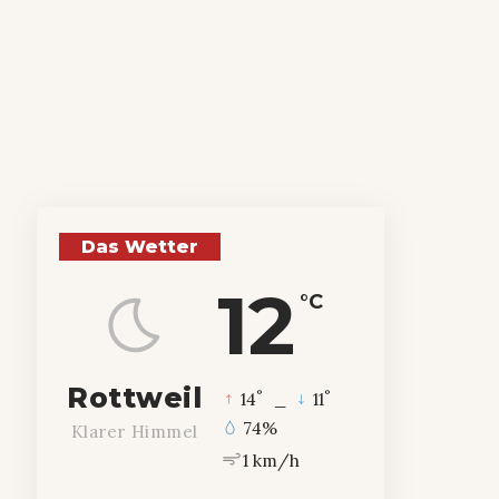
Das Wetter
12
°C
Rottweil
°
°
14
_
11
74%
Klarer Himmel
1 km/h