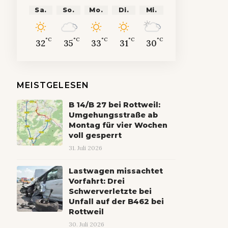
Sa.
So.
Mo.
Di.
Mi.
°C
°C
°C
°C
°C
32
35
33
31
30
MEISTGELESEN
B 14/B 27 bei Rottweil:
Umgehungsstraße ab
Montag für vier Wochen
voll gesperrt
31. Juli 2026
Lastwagen missachtet
Vorfahrt: Drei
Schwerverletzte bei
Unfall auf der B462 bei
Rottweil
30. Juli 2026