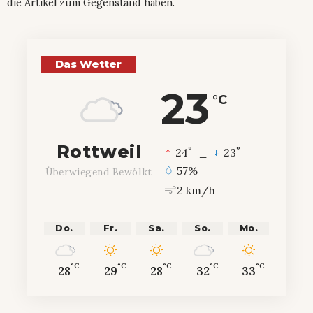
die Artikel zum Gegenstand haben.
Das Wetter
23
°C
Rottweil
°
°
24
_
23
57%
Überwiegend Bewölkt
2 km/h
Do.
Fr.
Sa.
So.
Mo.
°C
°C
°C
°C
°C
28
29
28
32
33