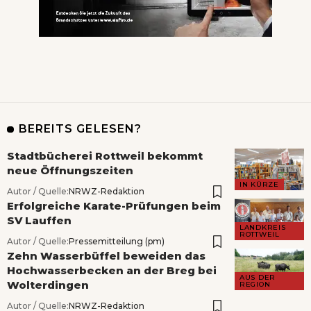
BEREITS GELESEN?
Stadtbücherei Rottweil bekommt
neue Öffnungszeiten
IN KÜRZE
Autor / Quelle:
NRWZ-Redaktion
Erfolgreiche Karate-Prüfungen beim
SV Lauffen
LANDKREIS
ROTTWEIL
Autor / Quelle:
Pressemitteilung (pm)
Zehn Wasserbüffel beweiden das
Hochwasserbecken an der Breg bei
AUS DER
Wolterdingen
REGION
Autor / Quelle:
NRWZ-Redaktion