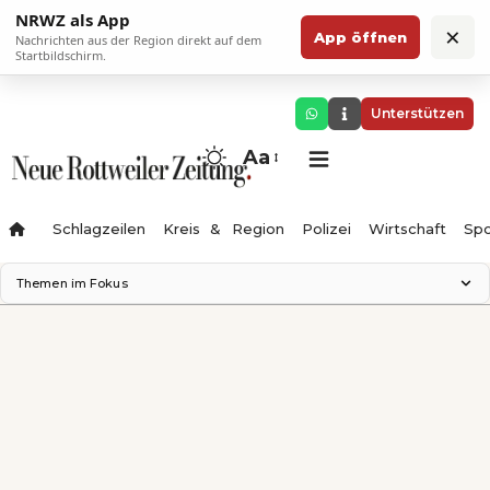
NRWZ als App
×
App öffnen
Nachrichten aus der Region direkt auf dem
Startbildschirm.
Unterstützen
Aa
Schlagzeilen
Kreis & Region
Polizei
Wirtschaft
Spo
Themen im Fokus
Landesgartenschau 2028
Science Center
Staatsmann: Theater & Denken
Ferienzauber '26
Testturm
Neckarline
Gäubahn