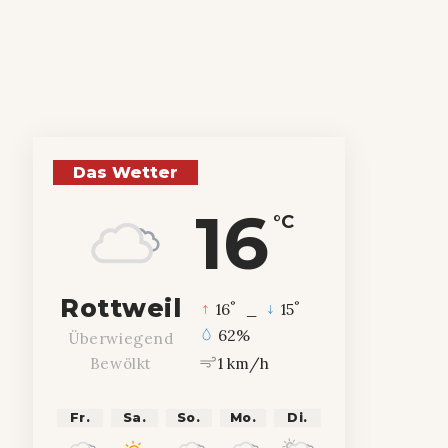
Das Wetter
16
°C
Rottweil
°
°
16
_
15
62%
Überwiegend
1 km/h
Bewölkt
Fr.
Sa.
So.
Mo.
Di.