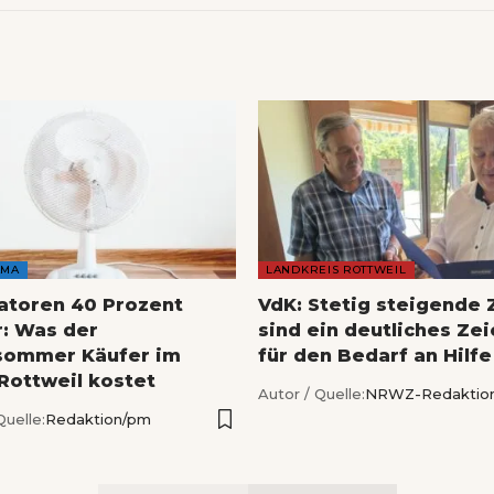
AMA
LANDKREIS ROTTWEIL
latoren 40 Prozent
VdK: Stetig steigende 
r: Was der
sind ein deutliches Ze
sommer Käufer im
für den Bedarf an Hilfe
 Rottweil kostet
Autor / Quelle:
NRWZ-Redaktio
Quelle:
Redaktion/pm