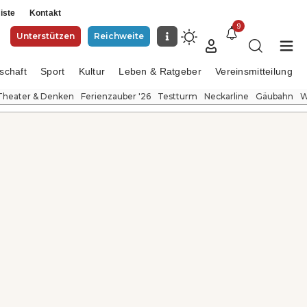
iste
Kontakt
9
Unterstützen
Reichweite
schaft
Sport
Kultur
Leben & Ratgeber
Vereinsmitteilung
Theater & Denken
Ferienzauber '26
Testturm
Neckarline
Gäubahn
W