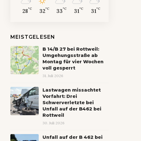
°C
°C
°C
°C
°C
28
32
33
31
31
MEISTGELESEN
B 14/B 27 bei Rottweil:
Umgehungsstraße ab
Montag für vier Wochen
voll gesperrt
31. Juli 2026
Lastwagen missachtet
Vorfahrt: Drei
Schwerverletzte bei
Unfall auf der B462 bei
Rottweil
30. Juli 2026
Unfall auf der B 462 bei