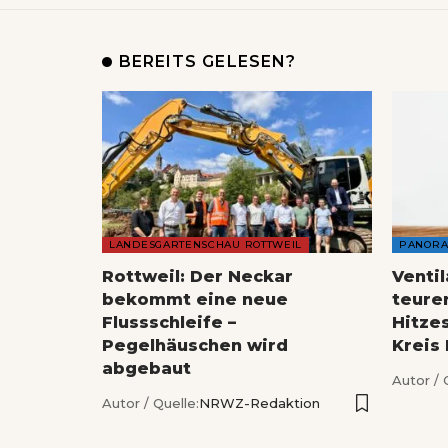
BEREITS GELESEN?
LANDESGARTENSCHAU ROTTWEIL
PANOR
Rottweil: Der Neckar
Venti
bekommt eine neue
teure
Flussschleife –
Hitze
Pegelhäuschen wird
Kreis
abgebaut
Autor / 
Autor / Quelle:
NRWZ-Redaktion