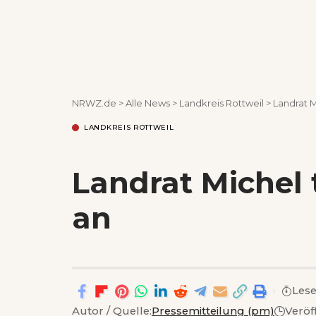
NRWZ.de
>
Alle News
>
Landkreis Rottweil
>
Landrat M
LANDKREIS ROTTWEIL
Landrat Michel t
an
Lese
Autor / Quelle:
Pressemitteilung (pm)
Veröf