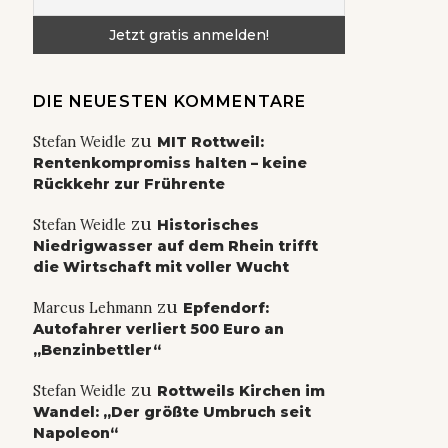
DIE NEUESTEN KOMMENTARE
zu
Stefan Weidle
MIT Rottweil:
Rentenkompromiss halten – keine
Rückkehr zur Frührente
zu
Stefan Weidle
Historisches
Niedrigwasser auf dem Rhein trifft
die Wirtschaft mit voller Wucht
zu
Marcus Lehmann
Epfendorf:
Autofahrer verliert 500 Euro an
„Benzinbettler“
zu
Stefan Weidle
Rottweils Kirchen im
Wandel: „Der größte Umbruch seit
Napoleon“