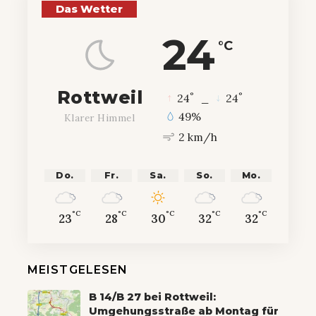
Das Wetter
24
°C
Rottweil
°
°
24
_
24
49%
Klarer Himmel
2 km/h
Do.
Fr.
Sa.
So.
Mo.
°C
°C
°C
°C
°C
23
28
30
32
32
MEISTGELESEN
B 14/B 27 bei Rottweil:
Umgehungsstraße ab Montag für