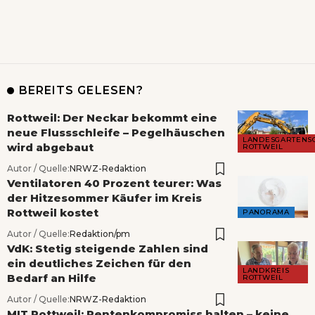
BEREITS GELESEN?
Rottweil: Der Neckar bekommt eine
neue Flussschleife – Pegelhäuschen
LANDESGARTENS
wird abgebaut
ROTTWEIL
Autor / Quelle:
NRWZ-Redaktion
Ventilatoren 40 Prozent teurer: Was
der Hitzesommer Käufer im Kreis
Rottweil kostet
PANORAMA
Autor / Quelle:
Redaktion/pm
VdK: Stetig steigende Zahlen sind
ein deutliches Zeichen für den
LANDKREIS
Bedarf an Hilfe
ROTTWEIL
Autor / Quelle:
NRWZ-Redaktion
MIT Rottweil: Rentenkompromiss halten – keine