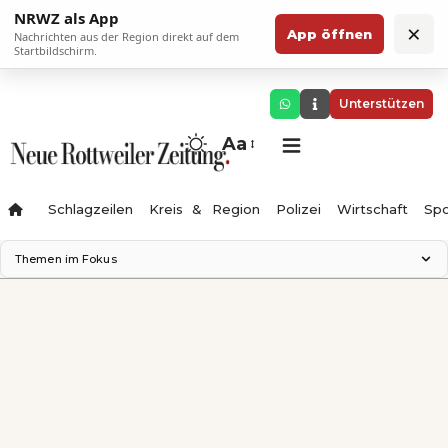
NRWZ als App
×
App öffnen
Nachrichten aus der Region direkt auf dem
Startbildschirm.
Unterstützen
Aa
Schlagzeilen
Kreis & Region
Polizei
Wirtschaft
Spo
Themen im Fokus
Landesgartenschau 2028
Science Center
Staatsmann: Theater & Denken
Ferienzauber '26
Testturm
Neckarline
Gäubahn