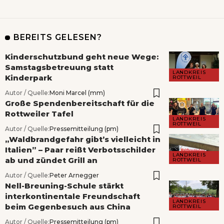
BEREITS GELESEN?
Kinderschutzbund geht neue Wege:
Samstagsbetreuung statt
LANDKREIS
Kinderpark
ROTTWEIL
Autor / Quelle:
Moni Marcel (mm)
Große Spendenbereitschaft für die
Rottweiler Tafel
LANDKREIS
ROTTWEIL
Autor / Quelle:
Pressemitteilung (pm)
„Waldbrandgefahr gibt’s vielleicht in
Italien” – Paar reißt Verbotsschilder
LANDKREIS
ab und zündet Grill an
ROTTWEIL
Autor / Quelle:
Peter Arnegger
Nell-Breuning-Schule stärkt
interkontinentale Freundschaft
LANDKREIS
beim Gegenbesuch aus China
ROTTWEIL
Autor / Quelle:
Pressemitteilung (pm)