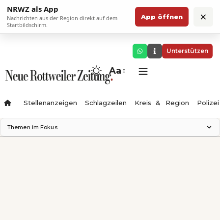
NRWZ als App
×
App öffnen
Nachrichten aus der Region direkt auf dem
Startbildschirm.
Unterstützen
Aa
Stellenanzeigen
Schlagzeilen
Kreis & Region
Polizei
Themen im Fokus
Landesgartenschau 2028
Zimmertheater Rottweil
Science Center
Ferienzauber '26
Testturm
Neckarline
Gäubahn