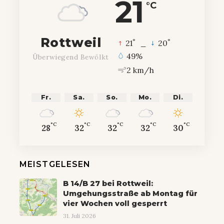
21
°C
Rottweil
°
°
21
_
20
49%
Überwiegend Bewölkt
2 km/h
Fr.
Sa.
So.
Mo.
Di.
°C
°C
°C
°C
°C
28
32
32
32
30
MEISTGELESEN
B 14/B 27 bei Rottweil:
Umgehungsstraße ab Montag für
vier Wochen voll gesperrt
31. Juli 2026