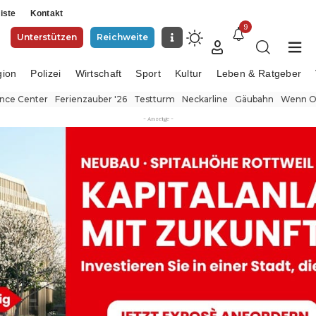
iste
Kontakt
9
Unterstützen
Reichweite
gion
Polizei
Wirtschaft
Sport
Kultur
Leben & Ratgeber
ence Center
Ferienzauber '26
Testturm
Neckarline
Gäubahn
Wenn Or
- Anzeige -