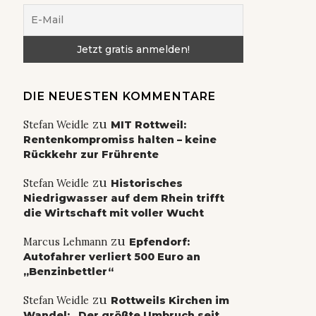
DIE NEUESTEN KOMMENTARE
zu
Stefan Weidle
MIT Rottweil:
Rentenkompromiss halten – keine
Rückkehr zur Frührente
zu
Stefan Weidle
Historisches
Niedrigwasser auf dem Rhein trifft
die Wirtschaft mit voller Wucht
zu
Marcus Lehmann
Epfendorf:
Autofahrer verliert 500 Euro an
„Benzinbettler“
zu
Stefan Weidle
Rottweils Kirchen im
Wandel: „Der größte Umbruch seit