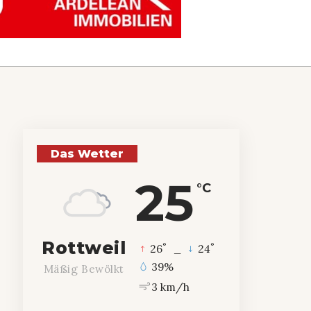
Das Wetter
25
°C
Rottweil
°
°
26
_
24
39%
Mäßig Bewölkt
3 km/h