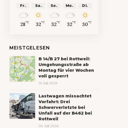
Fr.
Sa.
So.
Mo.
Di.
°C
°C
°C
°C
°C
28
32
32
32
30
MEISTGELESEN
B 14/B 27 bei Rottweil:
Umgehungsstraße ab
Montag für vier Wochen
voll gesperrt
31. Juli 2026
Lastwagen missachtet
Vorfahrt: Drei
Schwerverletzte bei
Unfall auf der B462 bei
Rottweil
30. Juli 2026