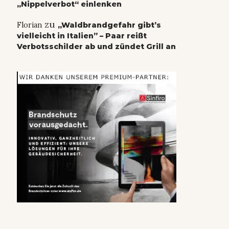
„Nippelverbot“ einlenken
zu
Florian
„Waldbrandgefahr gibt’s
vielleicht in Italien” – Paar reißt
Verbotsschilder ab und zündet Grill an