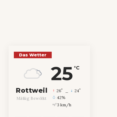
Das Wetter
25
°C
Rottweil
°
°
26
_
24
42%
Mäßig Bewölkt
3 km/h