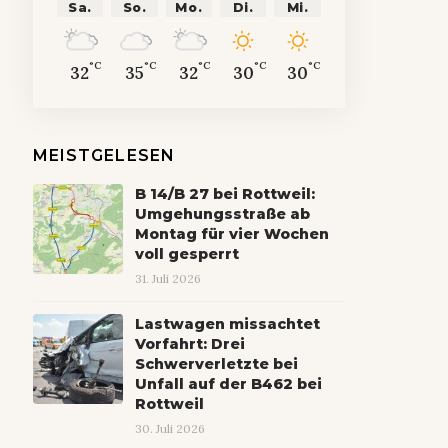
Sa.
So.
Mo.
Di.
Mi.
°C
°C
°C
°C
°C
32
35
32
30
30
MEISTGELESEN
B 14/B 27 bei Rottweil:
Umgehungsstraße ab
Montag für vier Wochen
voll gesperrt
31. Juli 2026
Lastwagen missachtet
Vorfahrt: Drei
Schwerverletzte bei
Unfall auf der B462 bei
Rottweil
30. Juli 2026