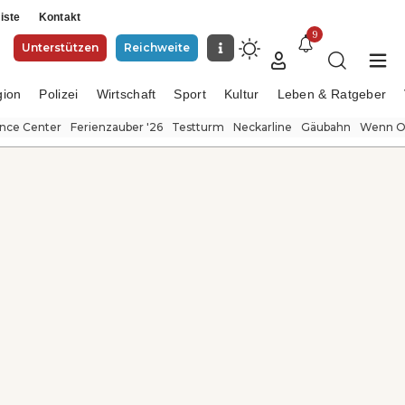
iste
Kontakt
9
Unterstützen
Reichweite
gion
Polizei
Wirtschaft
Sport
Kultur
Leben & Ratgeber
ence Center
Ferienzauber '26
Testturm
Neckarline
Gäubahn
Wenn Or