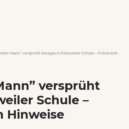
r Mann” versprüht Reizgas in Rottweiler Schule – Polizei bittet um Hinweise
Mann” versprüht
weiler Schule –
um Hinweise